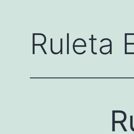
Ruleta 
R