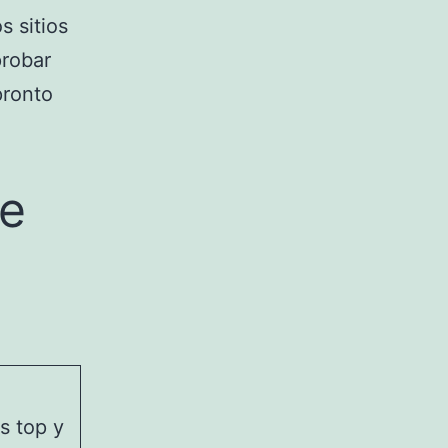
s sitios
probar
pronto
e
s
s top y