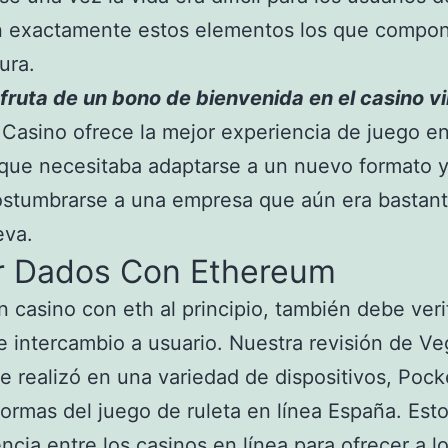
n exactamente estos elementos los que compo
ura.
fruta de un bono de bienvenida en el casino vi
Casino ofrece la mejor experiencia de juego en
que necesitaba adaptarse a un nuevo formato 
stumbrarse a una empresa que aún era bastan
eva.
r Dados Con Ethereum
n casino con eth al principio, también debe verif
e intercambio a usuario. Nuestra revisión de V
e realizó en una variedad de dispositivos, Pock
Normas del juego de ruleta en línea España. Est
cia entre los casinos en línea para ofrecer a l