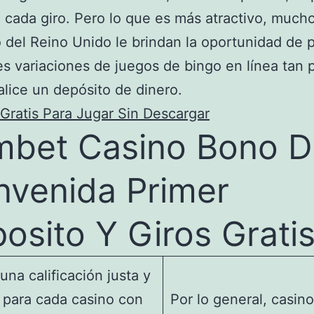
 cada giro. Pero lo que es más atractivo, mucho
 del Reino Unido le brindan la oportunidad de 
es variaciones de juegos de bingo en línea tan 
lice un depósito de dinero.
Gratis Para Jugar Sin Descargar
bet Casino Bono D
nvenida Primer
osito Y Giros Grati
na calificación justa y
 para cada casino con
Por lo general, casino