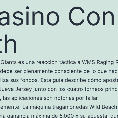
asino Con
th
 Giants es una reacción táctica a WMS Raging 
debe ser plenamente consciente de lo que hac
liza sus fondos. Esta guía describe cómo aposta
Nueva Jersey junto con los cuatro torneos princ
 las aplicaciones son notorias por fallar
temente. La máquina tragamonedas Wild Beach
na ganancia máxima de 5,000 x su apuesta, dup