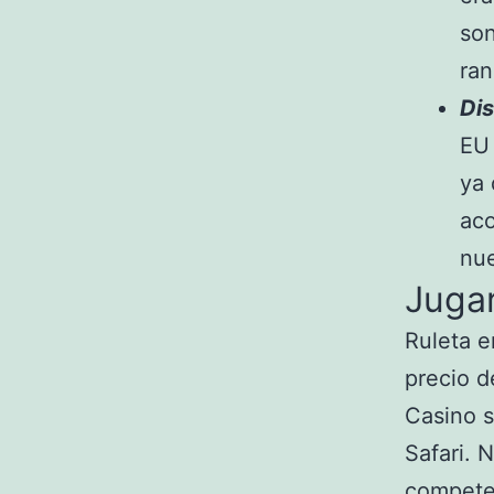
so
ran
Dis
EU 
ya 
aco
nu
Juga
Ruleta e
precio d
Casino s
Safari. 
competen