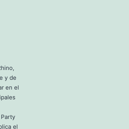
Rhino,
e y de
r en el
ipales
 Party
lica el