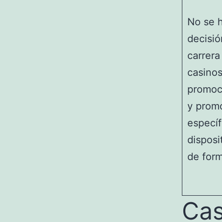
No se 
decisió
carrera 
casinos
promoc
y prom
específ
disposi
de form
Cas