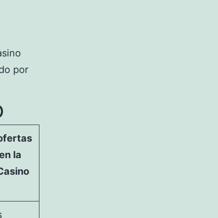
asino
ado por
o
ofertas
en la
Casino
s