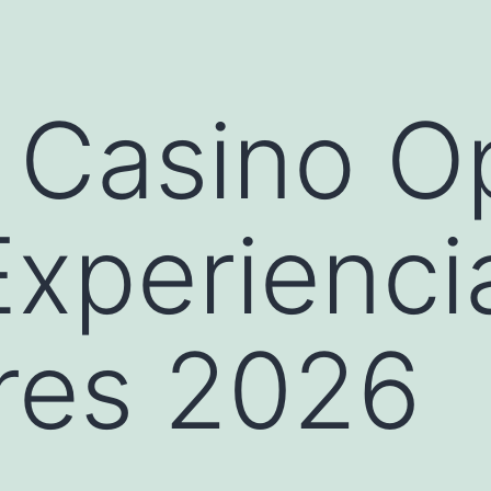
Casino Op
Experienci
res 2026