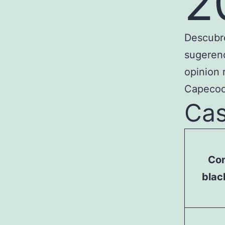
2
Descubre
sugerenc
opinion 
Capecod 
Cas
Com
blac