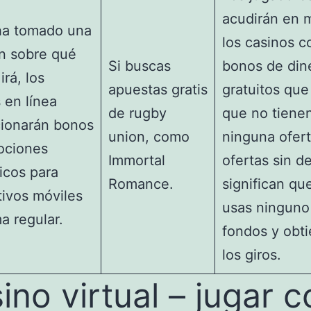
acudirán en 
ha tomado una
los casinos c
n sobre qué
Si buscas
bonos de dine
irá, los
apuestas gratis
gratuitos que
 en línea
de rugby
que no tiene
ionarán bonos
union, como
ninguna ofert
ociones
Immortal
ofertas sin d
icos para
Romance.
significan qu
tivos móviles
usas ninguno
a regular.
fondos y obt
los giros.
ino virtual – jugar c