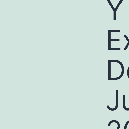
Y
E
D
J