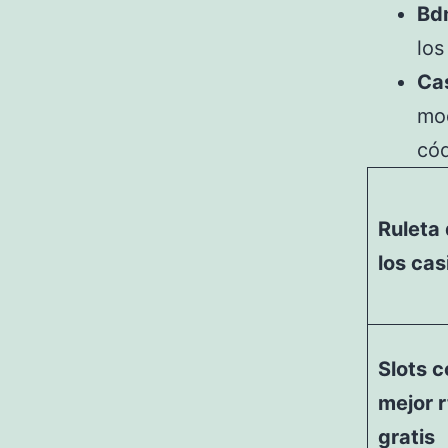
Bdm
los
Cas
mo
cód
Ruleta
los cas
Slots c
mejor r
gratis