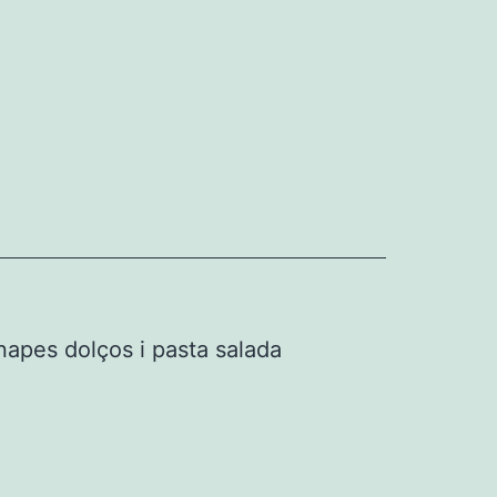
apes dolços i pasta salada