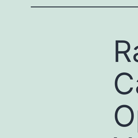
R
C
O