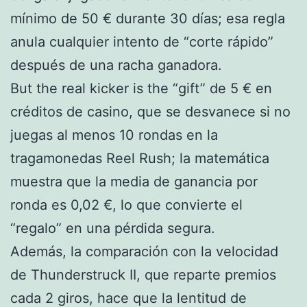
mínimo de 50 € durante 30 días; esa regla
anula cualquier intento de “corte rápido”
después de una racha ganadora.
But the real kicker is the “gift” de 5 € en
créditos de casino, que se desvanece si no
juegas al menos 10 rondas en la
tragamonedas Reel Rush; la matemática
muestra que la media de ganancia por
ronda es 0,02 €, lo que convierte el
“regalo” en una pérdida segura.
Además, la comparación con la velocidad
de Thunderstruck II, que reparte premios
cada 2 giros, hace que la lentitud de