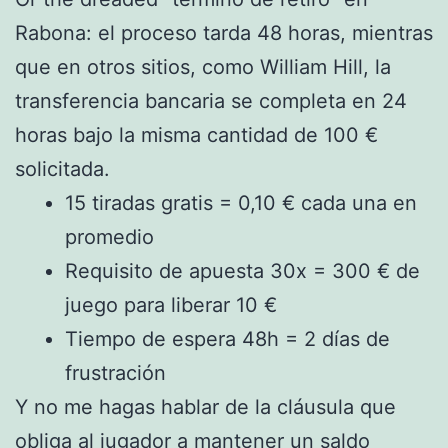
Rabona: el proceso tarda 48 horas, mientras
que en otros sitios, como William Hill, la
transferencia bancaria se completa en 24
horas bajo la misma cantidad de 100 €
solicitada.
15 tiradas gratis = 0,10 € cada una en
promedio
Requisito de apuesta 30x = 300 € de
juego para liberar 10 €
Tiempo de espera 48h = 2 días de
frustración
Y no me hagas hablar de la cláusula que
obliga al jugador a mantener un saldo