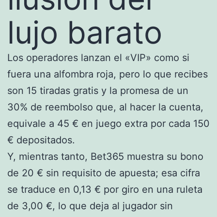
lujo barato
Los operadores lanzan el «VIP» como si
fuera una alfombra roja, pero lo que recibes
son 15 tiradas gratis y la promesa de un
30% de reembolso que, al hacer la cuenta,
equivale a 45 € en juego extra por cada 150
€ depositados.
Y, mientras tanto, Bet365 muestra su bono
de 20 € sin requisito de apuesta; esa cifra
se traduce en 0,13 € por giro en una ruleta
de 3,00 €, lo que deja al jugador sin