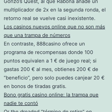
Gonzo’s Quest, al que Rabona añade un
multiplicador de 2x en la segunda ronda, el
retorno real se vuelve casi inexistente.
Los casinos nuevos online que no son más
que una trampa de números
En contraste, 888casino ofrece un
programa de recompensas donde 100
puntos equivalen a 1 € de juego real; si
gastas 200 € al mes, obtienes 200 € de
“beneficio”, pero solo puedes canjear 20 €
en bonos de tiradas gratis.
Bono gratis casino online: la trampa que
nadie te contó
Or the dreaded “término de retiro” en