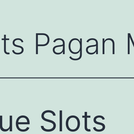
ots Pagan
ue Slots