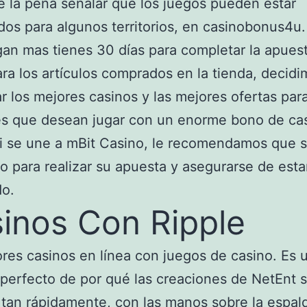
e la pena señalar que los juegos pueden estar
idos para algunos territorios, en casinobonus4u
gan mas tienes 30 días para completar la apues
ra los artículos comprados en la tienda, decid
r los mejores casinos y las mejores ofertas para
es que desean jugar con un enorme bono de cas
i se une a mBit Casino, le recomendamos que 
o para realizar su apuesta y asegurarse de esta
do.
inos Con Ripple
res casinos en línea con juegos de casino. Es 
perfecto de por qué las creaciones de NetEnt 
tan rápidamente, con las manos sobre la espald