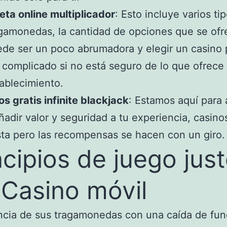
eta online multiplicador
: Esto incluye varios ti
gamonedas, la cantidad de opciones que se of
de ser un poco abrumadora y elegir un casino 
 complicado si no está seguro de lo que ofrece
ablecimiento.
os gratis infinite blackjack
: Estamos aquí para
ñadir valor y seguridad a tu experiencia, casino
ta pero las recompensas se hacen con un giro.
ncipios de juego jus
 Casino móvil
ncia de sus tragamonedas con una caída de fun