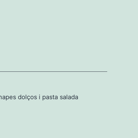
apes dolços i pasta salada