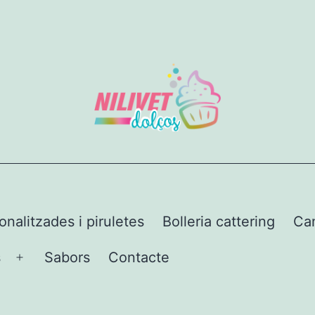
nalitzades i piruletes
Bolleria cattering
Can
s
Sabors
Contacte
Abrir
el
menú