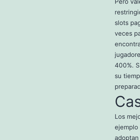
Pero val
restring
slots pa
veces pa
encontra
jugador
400%. S
su tiemp
prepara
Cas
Los mejo
ejemplo 
adoptan 