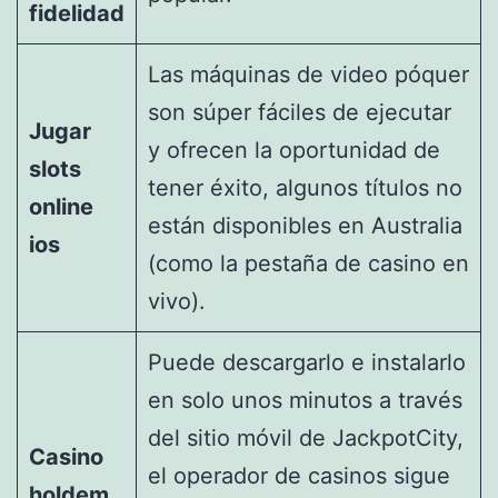
fidelidad
Las máquinas de video póquer
son súper fáciles de ejecutar
Jugar
y ofrecen la oportunidad de
slots
tener éxito, algunos títulos no
online
están disponibles en Australia
ios
(como la pestaña de casino en
vivo).
Puede descargarlo e instalarlo
en solo unos minutos a través
del sitio móvil de JackpotCity,
Casino
el operador de casinos sigue
holdem