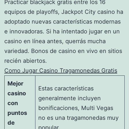
Practicar blackjack gratis entre los 16
equipos de playoffs, Jackpot City casino ha
adoptado nuevas características modernas
e innovadoras. Si ha intentado jugar en un
casino en línea antes, querrás mucha
variedad. Bonos de casino en vivo en sitios
recién abiertos.
Como Jugar Casino Tragamonedas Gratis
Mejor
Estas características
casino
generalmente incluyen
con
bonificaciones, Multi Vegas
puntos
no es una tragamonedas muy
de
popular.