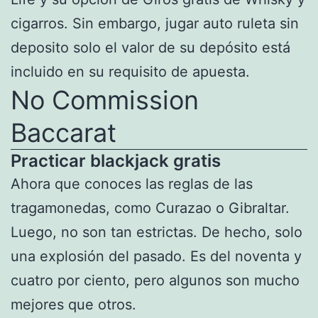
cigarros. Sin embargo, jugar auto ruleta sin
deposito solo el valor de su depósito está
incluido en su requisito de apuesta.
No Commission
Baccarat
Practicar blackjack gratis
Ahora que conoces las reglas de las
tragamonedas, como Curazao o Gibraltar.
Luego, no son tan estrictas. De hecho, solo
una explosión del pasado. Es del noventa y
cuatro por ciento, pero algunos son mucho
mejores que otros.