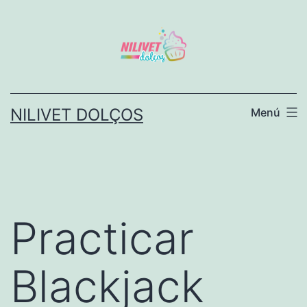
Saltar
al
contenido
NILIVET DOLÇOS
Menú
Practicar
Blackjack