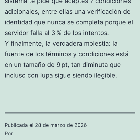
sistema te pide que aceptes 7 condiciones
adicionales, entre ellas una verificación de
identidad que nunca se completa porque el
servidor falla al 3 % de los intentos.
Y finalmente, la verdadera molestia: la
fuente de los términos y condiciones está
en un tamaño de 9 pt, tan diminuta que
incluso con lupa sigue siendo ilegible.
Publicada el
28 de marzo de 2026
Por