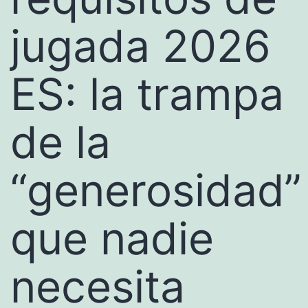
jugada 2026
ES: la trampa
de la
“generosidad”
que nadie
necesita