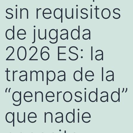
sin requisitos
de jugada
2026 ES: la
trampa de la
“generosidad”
que nadie