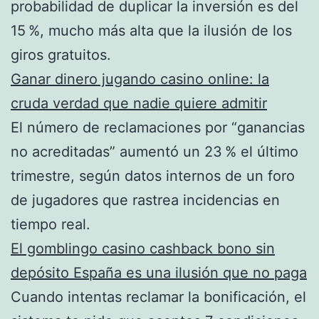
probabilidad de duplicar la inversión es del
15 %, mucho más alta que la ilusión de los
giros gratuitos.
Ganar dinero jugando casino online: la
cruda verdad que nadie quiere admitir
El número de reclamaciones por “ganancias
no acreditadas” aumentó un 23 % el último
trimestre, según datos internos de un foro
de jugadores que rastrea incidencias en
tiempo real.
El gomblingo casino cashback bono sin
depósito España es una ilusión que no paga
Cuando intentas reclamar la bonificación, el