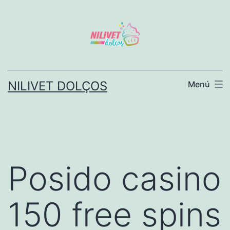
Saltar
al
contenido
NILIVET DOLÇOS
Menú
Posido casino
150 free spins