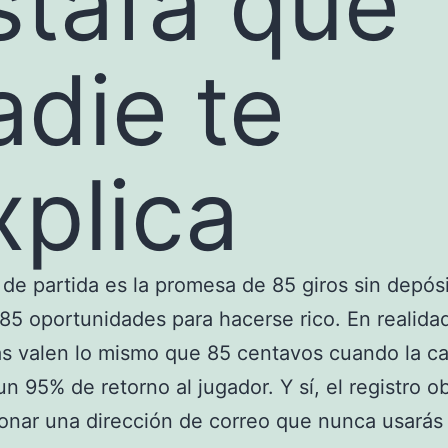
stafa que
adie te
xplica
 de partida es la promesa de 85 giros sin depós
85 oportunidades para hacerse rico. En realida
as valen lo mismo que 85 centavos cuando la c
n 95% de retorno al jugador. Y sí, el registro ob
onar una dirección de correo que nunca usarás