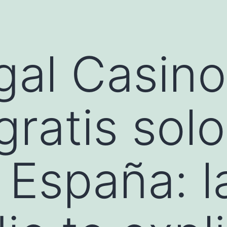
gal Casin
gratis sol
 España: l