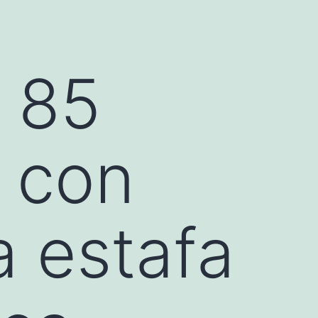
o 85
o con
a estafa