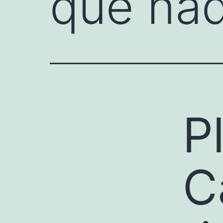
que nad
P
C