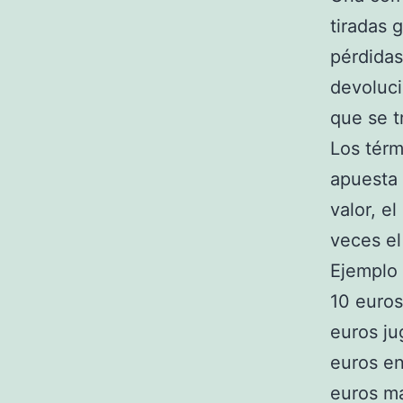
tiradas 
pérdidas
devoluci
que se t
Los térm
apuesta 
valor, e
veces el
Ejemplo 
10 euros
euros ju
euros en
euros má