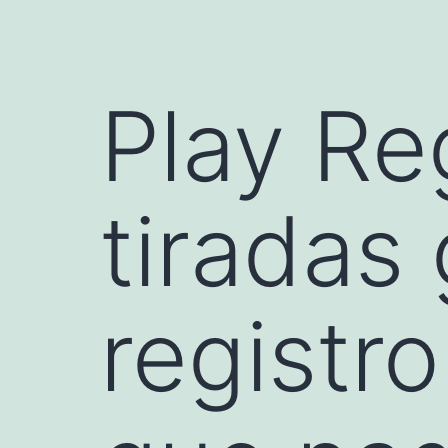
Play Re
tiradas 
registro