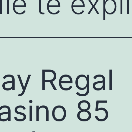
ie te expl
lay Regal
asino 85