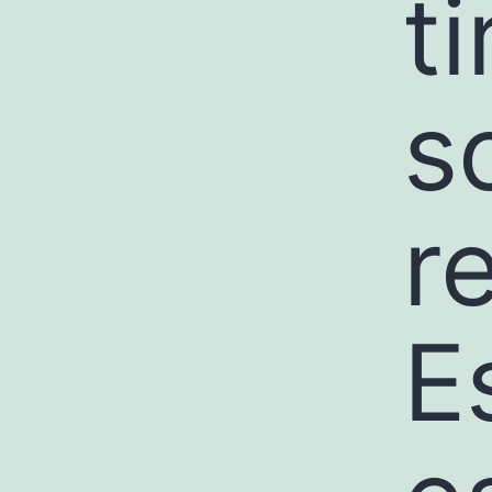
t
s
r
E