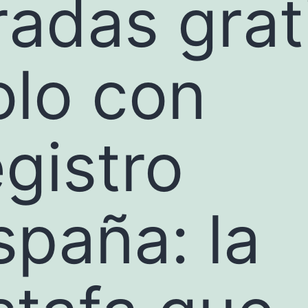
iradas grat
olo con
egistro
spaña: la