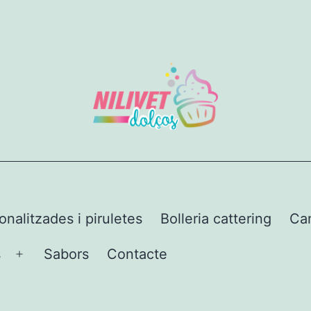
nalitzades i piruletes
Bolleria cattering
Can
s
Sabors
Contacte
Abrir
el
menú