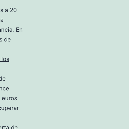
os a 20
 a
ancia. En
s de
 los
ede
ance
5 euros
cuperar
erta de