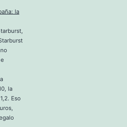
paña: la
tarburst,
Starburst
ino
ue
la
0, la
1,2. Eso
uros,
regalo