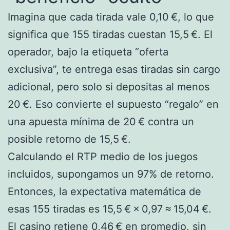
Imagina que cada tirada vale 0,10 €, lo que
significa que 155 tiradas cuestan 15,5 €. El
operador, bajo la etiqueta “oferta
exclusiva”, te entrega esas tiradas sin cargo
adicional, pero solo si depositas al menos
20 €. Eso convierte el supuesto “regalo” en
una apuesta mínima de 20 € contra un
posible retorno de 15,5 €.
Calculando el RTP medio de los juegos
incluidos, supongamos un 97% de retorno.
Entonces, la expectativa matemática de
esas 155 tiradas es 15,5 € × 0,97 ≈ 15,04 €.
El casino retiene 0,46 € en promedio, sin