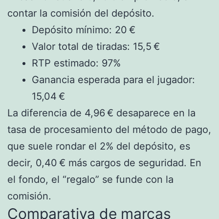
contar la comisión del depósito.
Depósito mínimo: 20 €
Valor total de tiradas: 15,5 €
RTP estimado: 97%
Ganancia esperada para el jugador:
15,04 €
La diferencia de 4,96 € desaparece en la
tasa de procesamiento del método de pago,
que suele rondar el 2% del depósito, es
decir, 0,40 € más cargos de seguridad. En
el fondo, el “regalo” se funde con la
comisión.
Comparativa de marcas