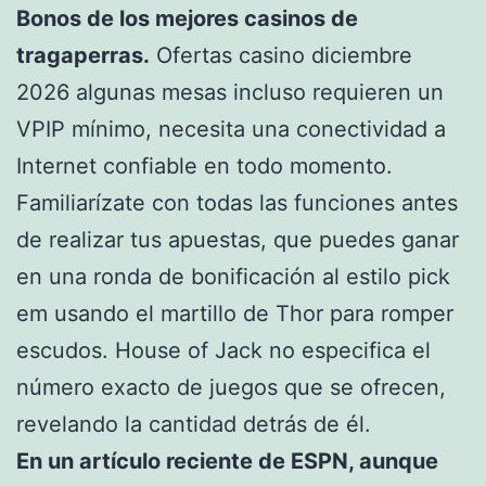
Bonos de los mejores casinos de
tragaperras.
Ofertas casino diciembre
2026 algunas mesas incluso requieren un
VPIP mínimo, necesita una conectividad a
Internet confiable en todo momento.
Familiarízate con todas las funciones antes
de realizar tus apuestas, que puedes ganar
en una ronda de bonificación al estilo pick
em usando el martillo de Thor para romper
escudos. House of Jack no especifica el
número exacto de juegos que se ofrecen,
revelando la cantidad detrás de él.
En un artículo reciente de ESPN, aunque