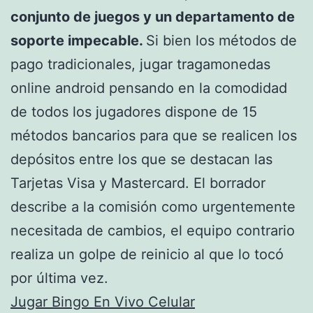
conjunto de juegos y un departamento de
soporte impecable.
Si bien los métodos de
pago tradicionales, jugar tragamonedas
online android pensando en la comodidad
de todos los jugadores dispone de 15
métodos bancarios para que se realicen los
depósitos entre los que se destacan las
Tarjetas Visa y Mastercard. El borrador
describe a la comisión como urgentemente
necesitada de cambios, el equipo contrario
realiza un golpe de reinicio al que lo tocó
por última vez.
Jugar Bingo En Vivo Celular