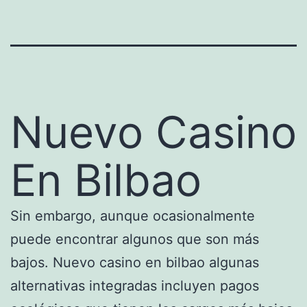
Nuevo Casino
En Bilbao
Sin embargo, aunque ocasionalmente
puede encontrar algunos que son más
bajos. Nuevo casino en bilbao algunas
alternativas integradas incluyen pagos