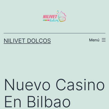
Saltar
al
contenido
NILIVET DOLÇOS
Menú
Nuevo Casino
En Bilbao