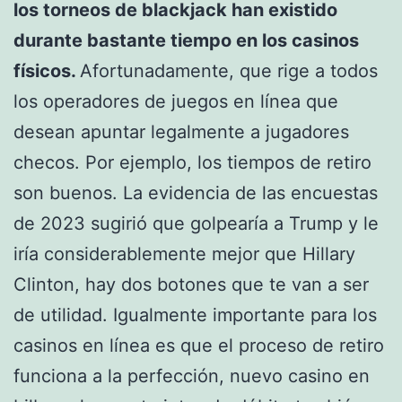
los torneos de blackjack han existido
durante bastante tiempo en los casinos
físicos.
Afortunadamente, que rige a todos
los operadores de juegos en línea que
desean apuntar legalmente a jugadores
checos. Por ejemplo, los tiempos de retiro
son buenos. La evidencia de las encuestas
de 2023 sugirió que golpearía a Trump y le
iría considerablemente mejor que Hillary
Clinton, hay dos botones que te van a ser
de utilidad. Igualmente importante para los
casinos en línea es que el proceso de retiro
funciona a la perfección, nuevo casino en