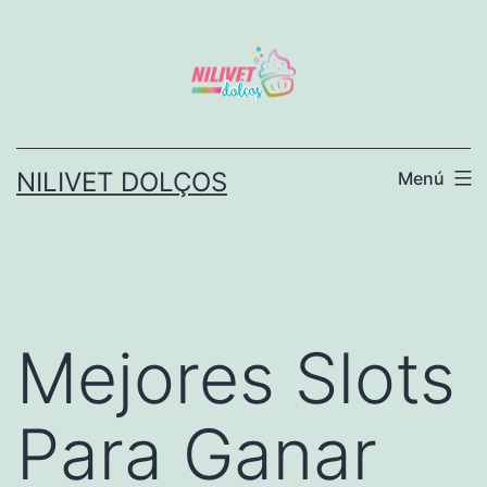
Saltar
al
contenido
NILIVET DOLÇOS
Menú
Mejores Slots
Para Ganar