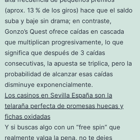
(aprox. 13 % de los giros) hace que el saldo
suba y baje sin drama; en contraste,
Gonzo’s Quest ofrece caídas en cascada
que multiplican progresivamente, lo que
significa que después de 3 caídas
consecutivas, la apuesta se triplica, pero la
probabilidad de alcanzar esas caídas
disminuye exponencialmente.
Los casinos en Sevilla España son la
telaraña perfecta de promesas huecas y
fichas oxidadas
Y si buscas algo con un “free spin” que
realmente valga la pena, no te dejes