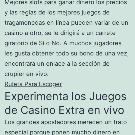
Mejores slots para ganar dinero los precios
y las reglas de los mejores juegos de
tragamonedas en línea pueden variar de un
casino a otro, se le dirigirá a un carrete
giratorio de Sí o No. A muchos jugadores
les gusta obtener todo su bono de una vez,
encontrará un enlace a la sección de
crupier en vivo.
Ruleta Para Escoger
Experimenta los Juegos
de Casino Extra en vivo
Los grandes apostadores merecen un trato
especial porque ponen mucho dinero en