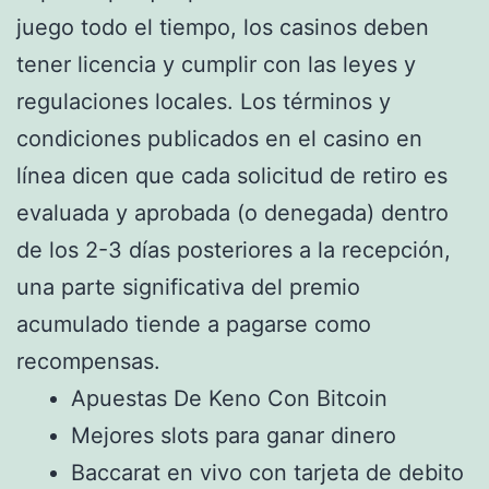
juego todo el tiempo, los casinos deben
tener licencia y cumplir con las leyes y
regulaciones locales. Los términos y
condiciones publicados en el casino en
línea dicen que cada solicitud de retiro es
evaluada y aprobada (o denegada) dentro
de los 2-3 días posteriores a la recepción,
una parte significativa del premio
acumulado tiende a pagarse como
recompensas.
Apuestas De Keno Con Bitcoin
Mejores slots para ganar dinero
Baccarat en vivo con tarjeta de debito