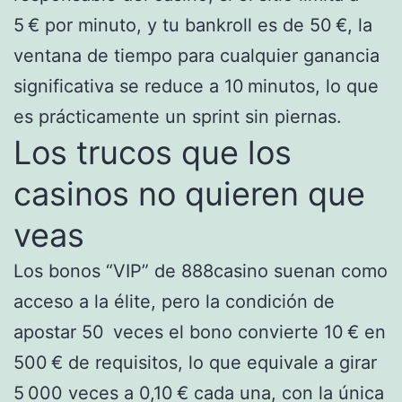
5 € por minuto, y tu bankroll es de 50 €, la
ventana de tiempo para cualquier ganancia
significativa se reduce a 10 minutos, lo que
es prácticamente un sprint sin piernas.
Los trucos que los
casinos no quieren que
veas
Los bonos “VIP” de 888casino suenan como
acceso a la élite, pero la condición de
apostar 50 veces el bono convierte 10 € en
500 € de requisitos, lo que equivale a girar
5 000 veces a 0,10 € cada una, con la única