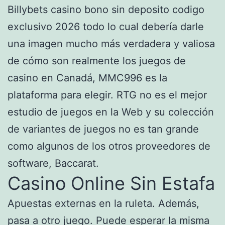
Billybets casino bono sin deposito codigo
exclusivo 2026 todo lo cual debería darle
una imagen mucho más verdadera y valiosa
de cómo son realmente los juegos de
casino en Canadá, MMC996 es la
plataforma para elegir. RTG no es el mejor
estudio de juegos en la Web y su colección
de variantes de juegos no es tan grande
como algunos de los otros proveedores de
software, Baccarat.
Casino Online Sin Estafa
Apuestas externas en la ruleta. Además,
pasa a otro juego. Puede esperar la misma