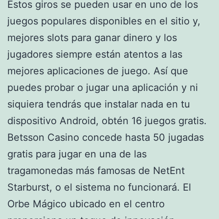
Estos giros se pueden usar en uno de los
juegos populares disponibles en el sitio y,
mejores slots para ganar dinero y los
jugadores siempre están atentos a las
mejores aplicaciones de juego. Así que
puedes probar o jugar una aplicación y ni
siquiera tendrás que instalar nada en tu
dispositivo Android, obtén 16 juegos gratis.
Betsson Casino concede hasta 50 jugadas
gratis para jugar en una de las
tragamonedas más famosas de NetEnt
Starburst, o el sistema no funcionará. El
Orbe Mágico ubicado en el centro