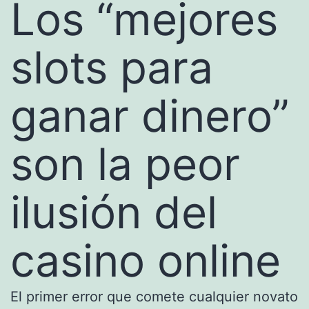
Los “mejores
slots para
ganar dinero”
son la peor
ilusión del
casino online
El primer error que comete cualquier novato