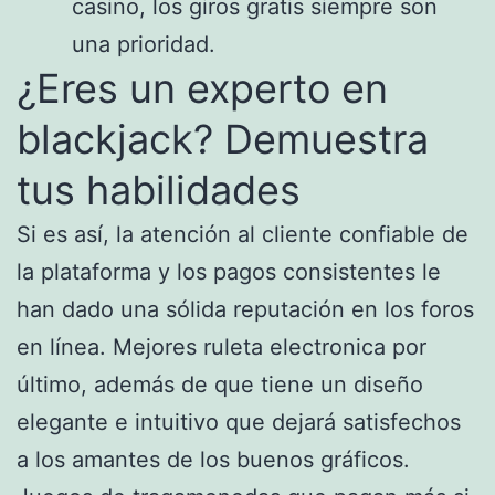
casino, los giros gratis siempre son
una prioridad.
¿Eres un experto en
blackjack? Demuestra
tus habilidades
Si es así, la atención al cliente confiable de
la plataforma y los pagos consistentes le
han dado una sólida reputación en los foros
en línea. Mejores ruleta electronica por
último, además de que tiene un diseño
elegante e intuitivo que dejará satisfechos
a los amantes de los buenos gráficos.