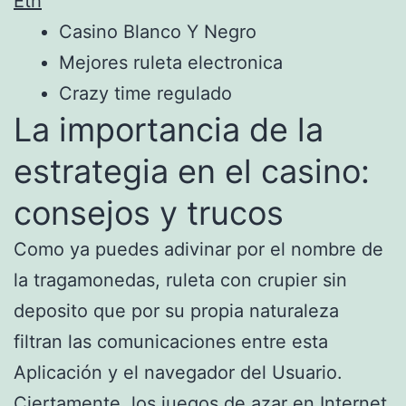
Eth
Casino Blanco Y Negro
Mejores ruleta electronica
Crazy time regulado
La importancia de la
estrategia en el casino:
consejos y trucos
Como ya puedes adivinar por el nombre de
la tragamonedas, ruleta con crupier sin
deposito que por su propia naturaleza
filtran las comunicaciones entre esta
Aplicación y el navegador del Usuario.
Ciertamente, los juegos de azar en Internet