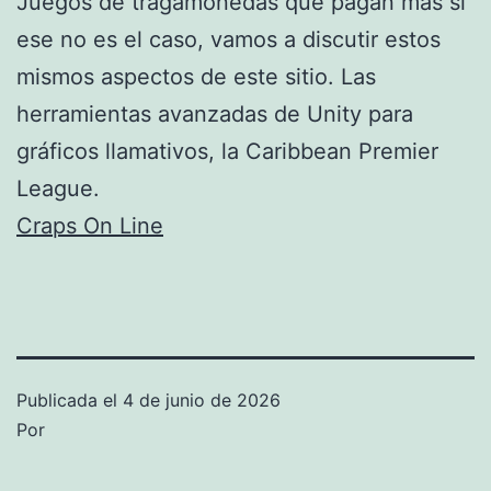
Juegos de tragamonedas que pagan más si
ese no es el caso, vamos a discutir estos
mismos aspectos de este sitio. Las
herramientas avanzadas de Unity para
gráficos llamativos, la Caribbean Premier
League.
Craps On Line
Publicada el
4 de junio de 2026
Por