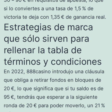
30 = 90 € en requisitos de apuesta, lo que
si lo conviertes a una tasa de 1,5 % de
victoria te deja con 1,35 € de ganancia real.
Estrategias de marca
que sólo sirven para
rellenar la tabla de
términos y condiciones
En 2022, 888casino introdujo una cláusula
que obliga a retirar fondos en bloques de
20 €, lo que significa que si tu saldo es de
95 €, tendrás que esperar a la siguiente
ronda de 20 € para poder moverlo, un 21 %