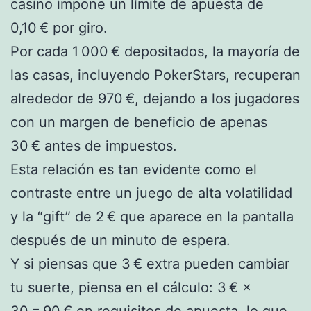
casino impone un límite de apuesta de
0,10 € por giro.
Por cada 1 000 € depositados, la mayoría de
las casas, incluyendo PokerStars, recuperan
alrededor de 970 €, dejando a los jugadores
con un margen de beneficio de apenas
30 € antes de impuestos.
Esta relación es tan evidente como el
contraste entre un juego de alta volatilidad
y la “gift” de 2 € que aparece en la pantalla
después de un minuto de espera.
Y si piensas que 3 € extra pueden cambiar
tu suerte, piensa en el cálculo: 3 € ×