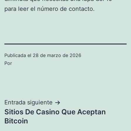
para leer el número de contacto.
Publicada el
28 de marzo de 2026
Por
Navegación
Entrada siguiente
Sitios De Casino Que Aceptan
de
Bitcoin
entradas