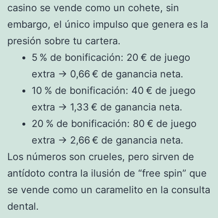
casino se vende como un cohete, sin
embargo, el único impulso que genera es la
presión sobre tu cartera.
5 % de bonificación: 20 € de juego
extra → 0,66 € de ganancia neta.
10 % de bonificación: 40 € de juego
extra → 1,33 € de ganancia neta.
20 % de bonificación: 80 € de juego
extra → 2,66 € de ganancia neta.
Los números son crueles, pero sirven de
antídoto contra la ilusión de “free spin” que
se vende como un caramelito en la consulta
dental.