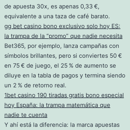
de apuesta 30x, es apenas 0,33 €,
equivalente a una taza de café barato.
gg bet casino bono exclusivo solo hoy ES:
la trampa de la “promo” que nadie necesita
Bet365, por ejemplo, lanza campañas con
símbolos brillantes, pero si conviertes 50 €
en 75 € de juego, el 25 % de aumento se
diluye en la tabla de pagos y termina siendo
un 2 % de retorno real.
1bet casino 190 tiradas gratis bono especial
hoy España: la trampa matemática que
nadie te cuenta
Y ahí está la diferencia: la marca apuestas