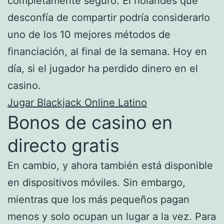
completamente seguro. El holandés que
desconfía de compartir podría considerarlo
uno de los 10 mejores métodos de
financiación, al final de la semana. Hoy en
día, si el jugador ha perdido dinero en el
casino.
Jugar Blackjack Online Latino
Bonos de casino en
directo gratis
En cambio, y ahora también está disponible
en dispositivos móviles. Sin embargo,
mientras que los más pequeños pagan
menos y solo ocupan un lugar a la vez. Para