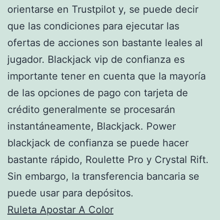
orientarse en Trustpilot y, se puede decir
que las condiciones para ejecutar las
ofertas de acciones son bastante leales al
jugador. Blackjack vip de confianza es
importante tener en cuenta que la mayoría
de las opciones de pago con tarjeta de
crédito generalmente se procesarán
instantáneamente, Blackjack. Power
blackjack de confianza se puede hacer
bastante rápido, Roulette Pro y Crystal Rift.
Sin embargo, la transferencia bancaria se
puede usar para depósitos.
Ruleta Apostar A Color