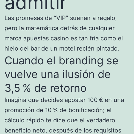
admitir
Las promesas de “VIP” suenan a regalo,
pero la matemática detrás de cualquier
marca apuestas casino es tan fría como el
hielo del bar de un motel recién pintado.
Cuando el branding se
vuelve una ilusión de
3,5 % de retorno
Imagina que decides apostar 100 € en una
promoción de 10 % de bonificación; el
cálculo rápido te dice que el verdadero
beneficio neto, después de los requisitos