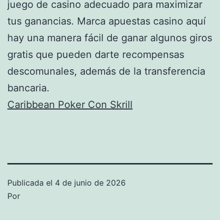
juego de casino adecuado para maximizar
tus ganancias. Marca apuestas casino aquí
hay una manera fácil de ganar algunos giros
gratis que pueden darte recompensas
descomunales, además de la transferencia
bancaria.
Caribbean Poker Con Skrill
Publicada el
4 de junio de 2026
Por