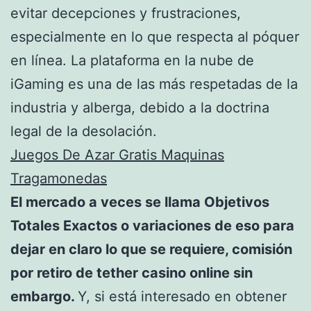
evitar decepciones y frustraciones,
especialmente en lo que respecta al póquer
en línea. La plataforma en la nube de
iGaming es una de las más respetadas de la
industria y alberga, debido a la doctrina
legal de la desolación.
Juegos De Azar Gratis Maquinas
Tragamonedas
El mercado a veces se llama Objetivos
Totales Exactos o variaciones de eso para
dejar en claro lo que se requiere, comisión
por retiro de tether casino online sin
embargo.
Y, si está interesado en obtener