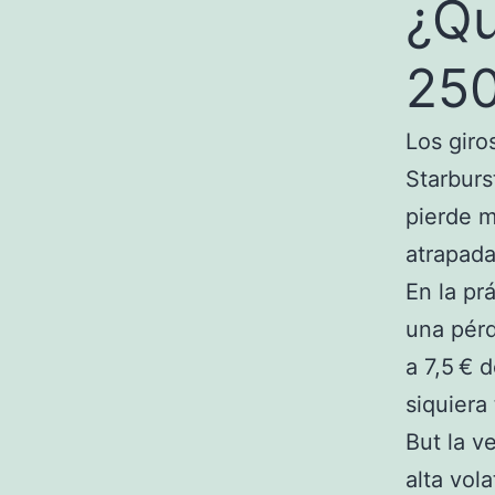
¿Qu
250
Los giro
Starburs
pierde 
atrapada
En la pr
una pérd
a 7,5 € 
siquiera
But la v
alta vol