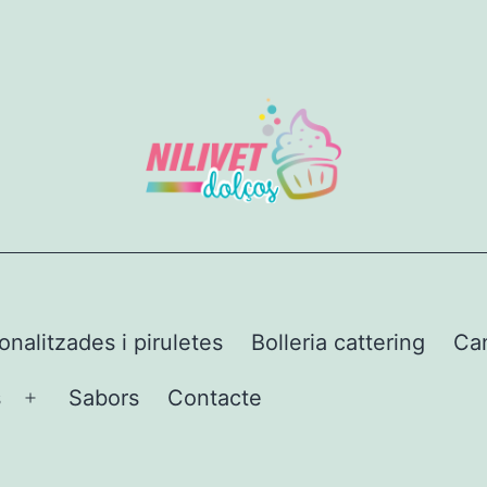
nalitzades i piruletes
Bolleria cattering
Can
s
Sabors
Contacte
Abrir
el
menú