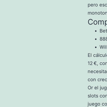
pero esc
monotoní
Compa
Bet
888
Wil
El cálcul
12 €, co
necesita
con crece
Or el ju
slots co
juego co