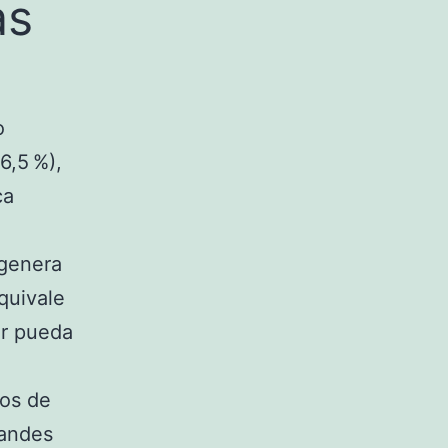
as
o
6,5 %),
ca
 genera
quivale
or pueda
gos de
randes