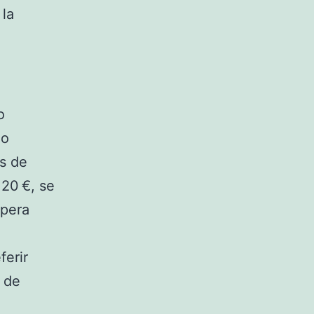
 la
.
o
mo
es de
,20 €, se
upera
ferir
 de