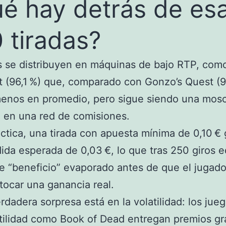
é hay detrás de es
 tiradas?
s se distribuyen en máquinas de bajo RTP, com
t (96,1 %) que, comparado con Gonzo’s Quest (9
menos en promedio, pero sigue siendo una mos
 en una red de comisiones.
áctica, una tirada con apuesta mínima de 0,10 €
ida esperada de 0,03 €, lo que tras 250 giros e
de “beneficio” evaporado antes de que el jugad
 tocar una ganancia real.
erdadera sorpresa está en la volatilidad: los jue
atilidad como Book of Dead entregan premios g