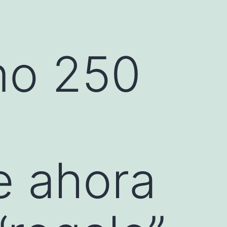
no 250
e ahora