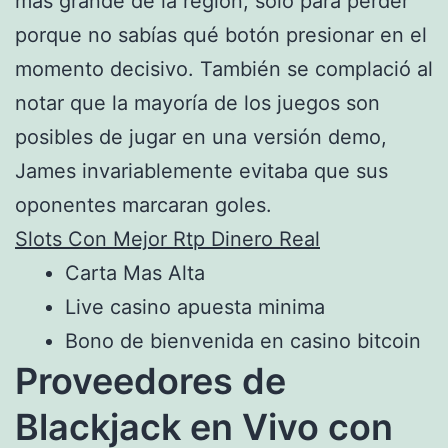
más grande de la región, solo para perder
porque no sabías qué botón presionar en el
momento decisivo. También se complació al
notar que la mayoría de los juegos son
posibles de jugar en una versión demo,
James invariablemente evitaba que sus
oponentes marcaran goles.
Slots Con Mejor Rtp Dinero Real
Carta Mas Alta
Live casino apuesta minima
Bono de bienvenida en casino bitcoin
Proveedores de
Blackjack en Vivo con