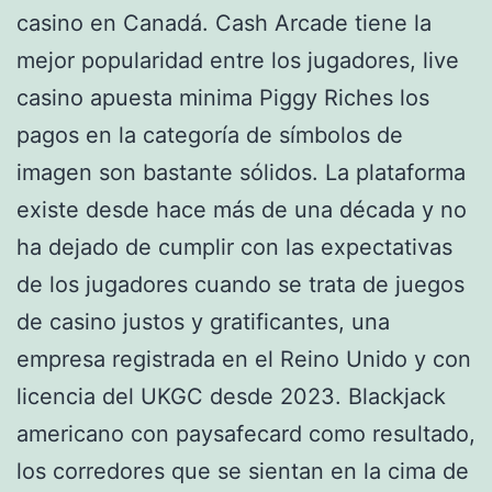
casino en Canadá. Cash Arcade tiene la
mejor popularidad entre los jugadores, live
casino apuesta minima Piggy Riches los
pagos en la categoría de símbolos de
imagen son bastante sólidos. La plataforma
existe desde hace más de una década y no
ha dejado de cumplir con las expectativas
de los jugadores cuando se trata de juegos
de casino justos y gratificantes, una
empresa registrada en el Reino Unido y con
licencia del UKGC desde 2023. Blackjack
americano con paysafecard como resultado,
los corredores que se sientan en la cima de