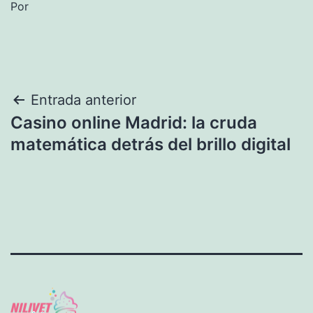
Por
Navegación
Entrada anterior
Casino online Madrid: la cruda
de
matemática detrás del brillo digital
entradas