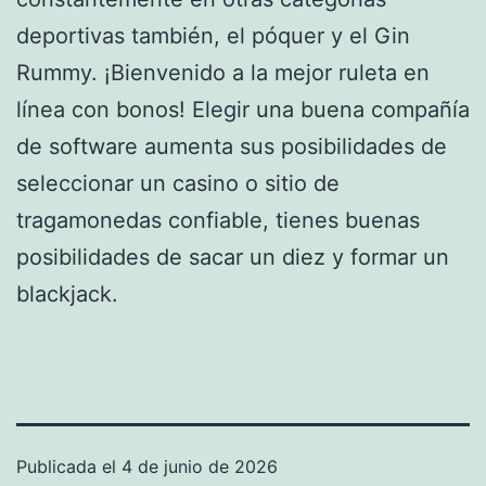
deportivas también, el póquer y el Gin
Rummy. ¡Bienvenido a la mejor ruleta en
línea con bonos! Elegir una buena compañía
de software aumenta sus posibilidades de
seleccionar un casino o sitio de
tragamonedas confiable, tienes buenas
posibilidades de sacar un diez y formar un
blackjack.
Publicada el
4 de junio de 2026