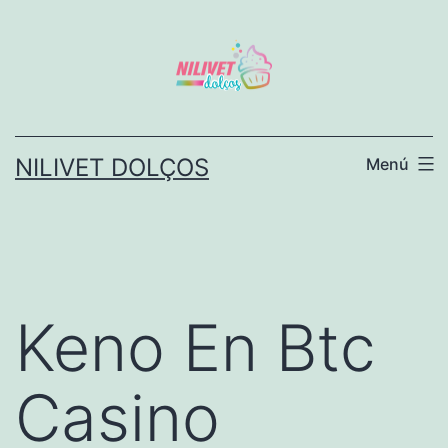
Saltar
al
contenido
NILIVET DOLÇOS
Menú
Keno En Btc
Casino