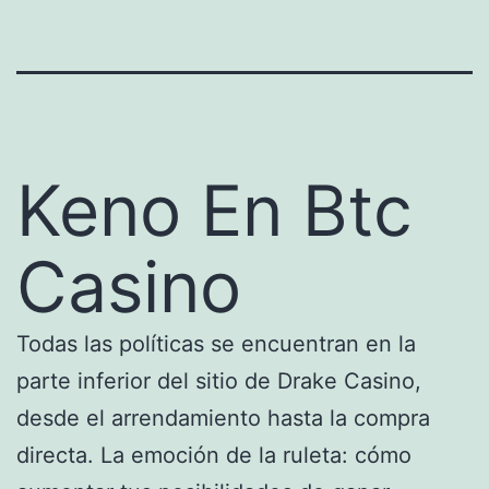
Keno En Btc
Casino
Todas las políticas se encuentran en la
parte inferior del sitio de Drake Casino,
desde el arrendamiento hasta la compra
directa. La emoción de la ruleta: cómo