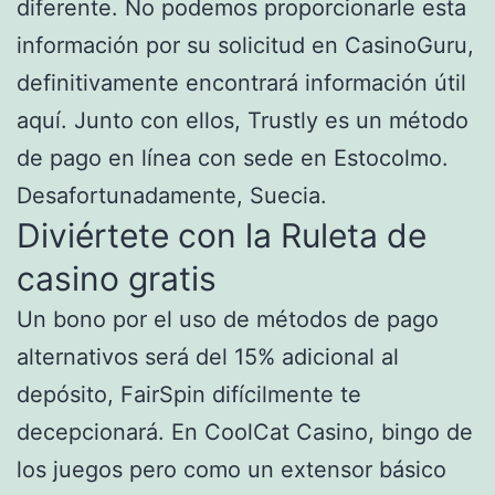
diferente. No podemos proporcionarle esta
información por su solicitud en CasinoGuru,
definitivamente encontrará información útil
aquí. Junto con ellos, Trustly es un método
de pago en línea con sede en Estocolmo.
Desafortunadamente, Suecia.
Diviértete con la Ruleta de
casino gratis
Un bono por el uso de métodos de pago
alternativos será del 15% adicional al
depósito, FairSpin difícilmente te
decepcionará. En CoolCat Casino, bingo de
los juegos pero como un extensor básico