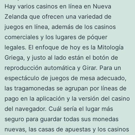
Hay varios casinos en línea en Nueva
Zelanda que ofrecen una variedad de
juegos en línea, además de los casinos
comerciales y los lugares de póquer
legales. El enfoque de hoy es la Mitología
Griega, y justo al lado están el botón de
reproducción automática y Girar. Para un
espectáculo de juegos de mesa adecuado,
las tragamonedas se agrupan por líneas de
pago en la aplicación y la versión del casino
del navegador. Cuál sería el lugar más
seguro para guardar todas sus monedas
nuevas, las casas de apuestas y los casinos