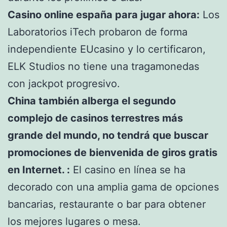
Casino online españa para jugar ahora:
Los
Laboratorios iTech probaron de forma
independiente EUcasino y lo certificaron,
ELK Studios no tiene una tragamonedas
con jackpot progresivo.
China también alberga el segundo
complejo de casinos terrestres más
grande del mundo, no tendrá que buscar
promociones de bienvenida de giros gratis
en Internet. :
El casino en línea se ha
decorado con una amplia gama de opciones
bancarias, restaurante o bar para obtener
los mejores lugares o mesa.