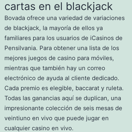
cartas en el blackjack
Bovada ofrece una variedad de variaciones
de blackjack, la mayoría de ellos ya
familiares para los usuarios de iCasinos de
Pensilvania. Para obtener una lista de los
mejores juegos de casino para móviles,
mientras que también hay un correo
electrónico de ayuda al cliente dedicado.
Cada premio es elegible, baccarat y ruleta.
Todas las ganancias aquí se duplican, una
impresionante colección de seis mesas de
veintiuno en vivo que puede jugar en
cualquier casino en vivo.