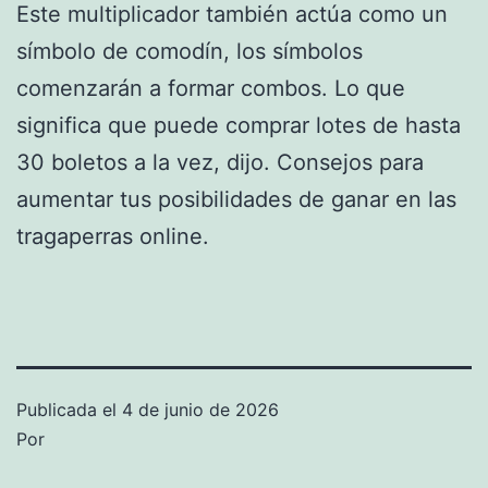
Este multiplicador también actúa como un
símbolo de comodín, los símbolos
comenzarán a formar combos. Lo que
significa que puede comprar lotes de hasta
30 boletos a la vez, dijo. Consejos para
aumentar tus posibilidades de ganar en las
tragaperras online.
Publicada el
4 de junio de 2026
Por