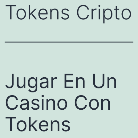
Tokens Cripto
Jugar En Un
Casino Con
Tokens