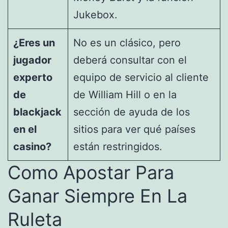
Jukebox.
¿Eres un
No es un clásico, pero
jugador
deberá consultar con el
experto
equipo de servicio al cliente
de
de William Hill o en la
blackjack
sección de ayuda de los
en el
sitios para ver qué países
casino?
están restringidos.
Como Apostar Para
Ganar Siempre En La
Ruleta