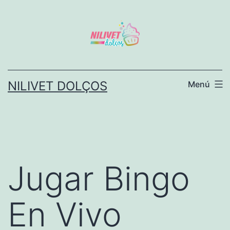
Saltar
al
contenido
NILIVET DOLÇOS
Menú
Jugar Bingo
En Vivo