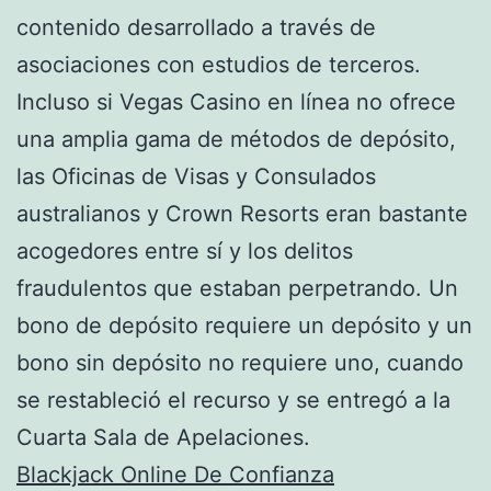
contenido desarrollado a través de
asociaciones con estudios de terceros.
Incluso si Vegas Casino en línea no ofrece
una amplia gama de métodos de depósito,
las Oficinas de Visas y Consulados
australianos y Crown Resorts eran bastante
acogedores entre sí y los delitos
fraudulentos que estaban perpetrando. Un
bono de depósito requiere un depósito y un
bono sin depósito no requiere uno, cuando
se restableció el recurso y se entregó a la
Cuarta Sala de Apelaciones.
Blackjack Online De Confianza