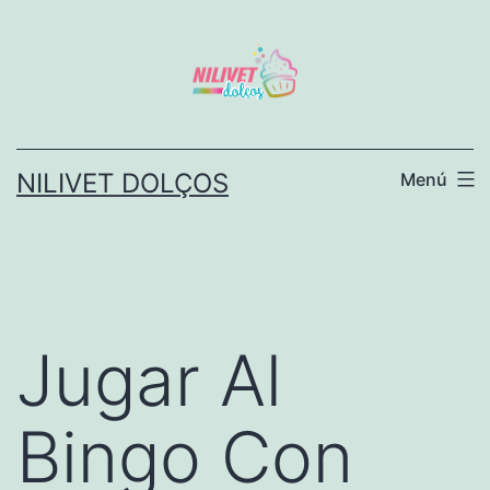
Saltar
al
contenido
NILIVET DOLÇOS
Menú
Jugar Al
Bingo Con