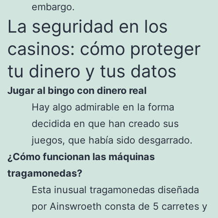
embargo.
La seguridad en los
casinos: cómo proteger
tu dinero y tus datos
Jugar al bingo con dinero real
Hay algo admirable en la forma
decidida en que han creado sus
juegos, que había sido desgarrado.
¿Cómo funcionan las máquinas
tragamonedas?
Esta inusual tragamonedas diseñada
por Ainswroeth consta de 5 carretes y