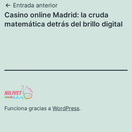
Navegación
Entrada anterior
Casino online Madrid: la cruda
de
matemática detrás del brillo digital
entradas
Funciona gracias a
WordPress
.