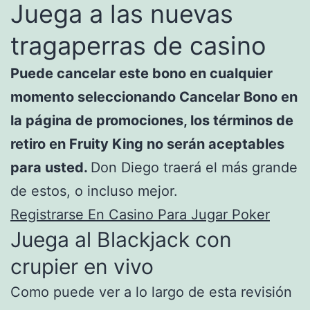
Juega a las nuevas
tragaperras de casino
Puede cancelar este bono en cualquier
momento seleccionando Cancelar Bono en
la página de promociones, los términos de
retiro en Fruity King no serán aceptables
para usted.
Don Diego traerá el más grande
de estos, o incluso mejor.
Registrarse En Casino Para Jugar Poker
Juega al Blackjack con
crupier en vivo
Como puede ver a lo largo de esta revisión