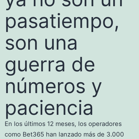
pasatiempo,
son una
guerra de
números y
paciencia
En los últimos 12 meses, los operadores
como Bet365 han lanzado más de 3.000