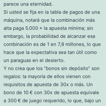
parece una eternidad.
Si usted se fija en la tabla de pagos de una
máquina, notará que la combinación más
alta paga 5.000 × la apuesta mínima; sin
embargo, la probabilidad de alcanzar esa
combinación es de 1 en 7,8 millones, lo que
hace que la expectativa sea tan útil como
un paraguas en el desierto.
Y no crea que los “bonos sin depósito” son
regalos: la mayoría de ellos vienen con
requisitos de apuesta de 30x o más. Un
bono de 10 € con 30x de apuesta equivale
a 300 € de juego requerido, lo que, bajo un