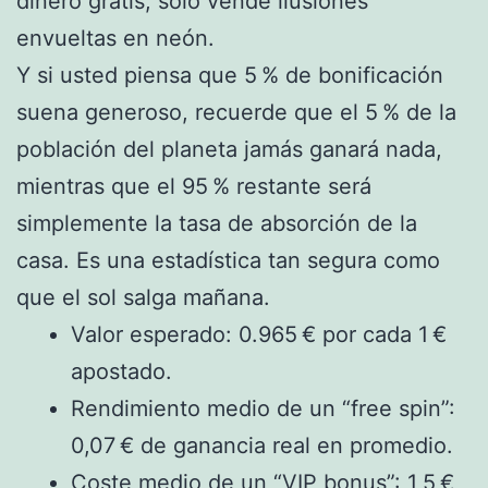
dinero gratis, sólo vende ilusiones
envueltas en neón.
Y si usted piensa que 5 % de bonificación
suena generoso, recuerde que el 5 % de la
población del planeta jamás ganará nada,
mientras que el 95 % restante será
simplemente la tasa de absorción de la
casa. Es una estadística tan segura como
que el sol salga mañana.
Valor esperado: 0.965 € por cada 1 €
apostado.
Rendimiento medio de un “free spin”:
0,07 € de ganancia real en promedio.
Coste medio de un “VIP bonus”: 1,5 €