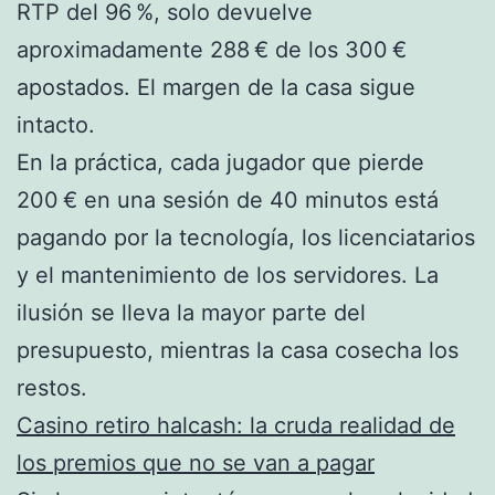
RTP del 96 %, solo devuelve
aproximadamente 288 € de los 300 €
apostados. El margen de la casa sigue
intacto.
En la práctica, cada jugador que pierde
200 € en una sesión de 40 minutos está
pagando por la tecnología, los licenciatarios
y el mantenimiento de los servidores. La
ilusión se lleva la mayor parte del
presupuesto, mientras la casa cosecha los
restos.
Casino retiro halcash: la cruda realidad de
los premios que no se van a pagar