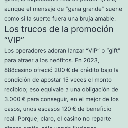
aunque el mensaje de “gana grande” suene
como si la suerte fuera una bruja amable.
Los trucos de la promoción
“VIP”
Los operadores adoran lanzar “VIP” o “gift”
para atraer a los neófitos. En 2023,
888casino ofreció 200 € de crédito bajo la
condición de apostar 15 veces el monto
recibido; eso equivale a una obligación de
3.000 € para conseguir, en el mejor de los
casos, unos escasos 120 € de beneficio
real. Porque, claro, el casino no reparte