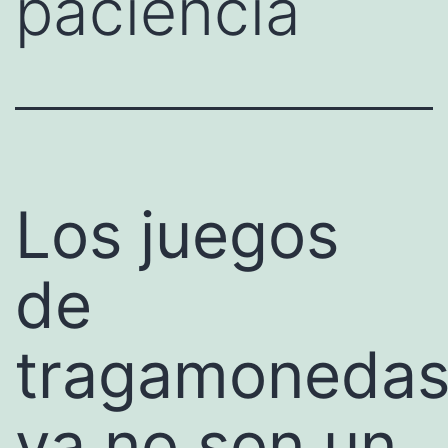
paciencia
Los juegos
de
tragamoneda
ya no son un