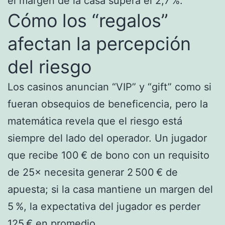
el margen de la casa supera el 2,7 %.
Cómo los “regalos”
afectan la percepción
del riesgo
Los casinos anuncian “VIP” y “gift” como si
fueran obsequios de beneficencia, pero la
matemática revela que el riesgo está
siempre del lado del operador. Un jugador
que recibe 100 € de bono con un requisito
de 25× necesita generar 2 500 € de
apuesta; si la casa mantiene un margen del
5 %, la expectativa del jugador es perder
125 € en promedio.