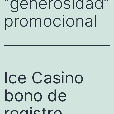
“generosidad”
promocional
Ice Casino
bono de
registro