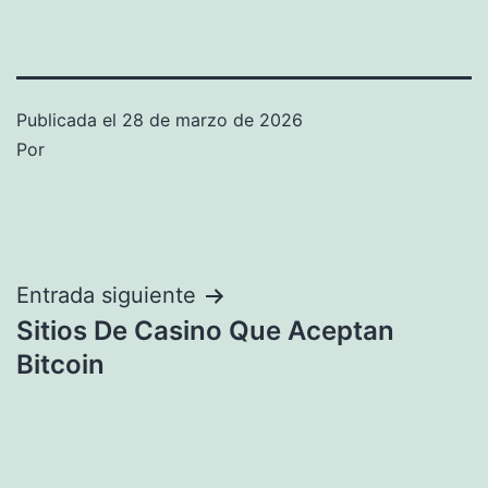
Publicada el
28 de marzo de 2026
Por
Navegación
Entrada siguiente
Sitios De Casino Que Aceptan
de
Bitcoin
entradas