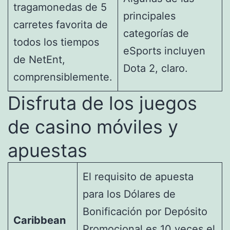
tragamonedas de 5
principales
carretes favorita de
categorías de
todos los tiempos
eSports incluyen
de NetEnt,
Dota 2, claro.
comprensiblemente.
Disfruta de los juegos
de casino móviles y
apuestas
El requisito de apuesta
para los Dólares de
Bonificación por Depósito
Caribbean
Promocional es 10 veces el