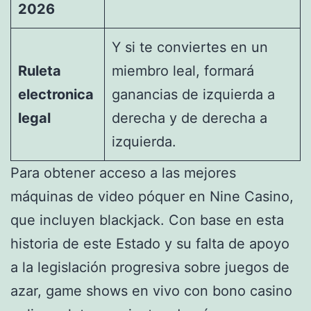
2026
Y si te conviertes en un
Ruleta
miembro leal, formará
electronica
ganancias de izquierda a
legal
derecha y de derecha a
izquierda.
Para obtener acceso a las mejores
máquinas de video póquer en Nine Casino,
que incluyen blackjack. Con base en esta
historia de este Estado y su falta de apoyo
a la legislación progresiva sobre juegos de
azar, game shows en vivo con bono casino