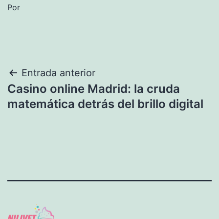
Por
Navegación
Entrada anterior
Casino online Madrid: la cruda
de
matemática detrás del brillo digital
entradas