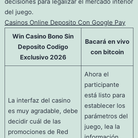
decisiones para legalizar el mercado interior
del juego.
Casinos Online Deposito Con Google Pay
Win Casino Bono Sin
Bacará en vivo
Deposito Codigo
con bitcoin
Exclusivo 2026
Ahora el
participante
está listo para
La interfaz del casino
establecer los
es muy agradable, debe
parámetros del
decidir cuál de las
juego, lea la
promociones de Red
información