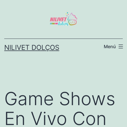
Saltar
al
contenido
NILIVET DOLÇOS
Menú
Game Shows
En Vivo Con