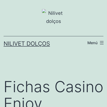
Saltar
al
contenido
NILIVET DOLÇOS
Menú
Fichas Casino
Enjoy