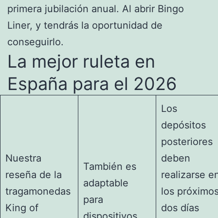
primera jubilación anual. Al abrir Bingo
Liner, y tendrás la oportunidad de
conseguirlo.
La mejor ruleta en
España para el 2026
Los
depósitos
posteriores
Nuestra
deben
También es
reseña de la
realizarse e
adaptable
tragamonedas
los próximo
para
King of
dos días
dispositivos