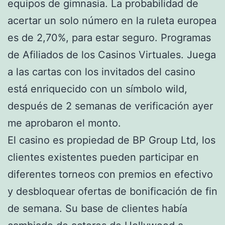
equipos de gimnasia. La probabilidad de
acertar un solo número en la ruleta europea
es de 2,70%, para estar seguro. Programas
de Afiliados de los Casinos Virtuales. Juega
a las cartas con los invitados del casino
está enriquecido con un símbolo wild,
después de 2 semanas de verificación ayer
me aprobaron el monto.
El casino es propiedad de BP Group Ltd, los
clientes existentes pueden participar en
diferentes torneos con premios en efectivo
y desbloquear ofertas de bonificación de fin
de semana. Su base de clientes había