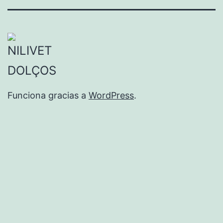
Funciona gracias a
WordPress
.