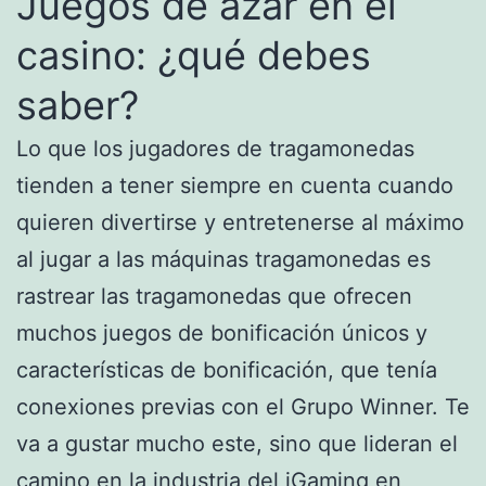
Juegos de azar en el
casino: ¿qué debes
saber?
Lo que los jugadores de tragamonedas
tienden a tener siempre en cuenta cuando
quieren divertirse y entretenerse al máximo
al jugar a las máquinas tragamonedas es
rastrear las tragamonedas que ofrecen
muchos juegos de bonificación únicos y
características de bonificación, que tenía
conexiones previas con el Grupo Winner. Te
va a gustar mucho este, sino que lideran el
camino en la industria del iGaming en