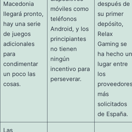
Macedonia
después de
móviles como
llegará pronto,
su primer
teléfonos
hay una serie
depósito,
Android, y los
de juegos
Relax
principiantes
adicionales
Gaming se
no tienen
para
ha hecho u
ningún
condimentar
lugar entre
incentivo para
un poco las
los
perseverar.
cosas.
proveedore
más
solicitados
de España.
Las