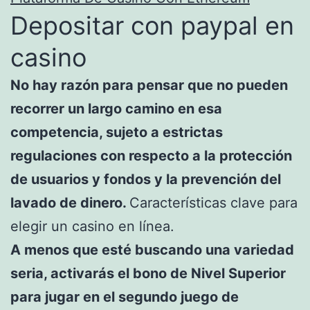
Depositar con paypal en
casino
No hay razón para pensar que no pueden
recorrer un largo camino en esa
competencia, sujeto a estrictas
regulaciones con respecto a la protección
de usuarios y fondos y la prevención del
lavado de dinero.
Características clave para
elegir un casino en línea.
A menos que esté buscando una variedad
seria, activarás el bono de Nivel Superior
para jugar en el segundo juego de