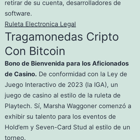
retirar de su cuenta, desarrolladores de
software.
Ruleta Electronica Legal
Tragamonedas Cripto
Con Bitcoin
Bono de Bienvenida para los Aficionados
de Casino.
De conformidad con la Ley de
Juego Interactivo de 2023 (la IGA), un
juego de casino al estilo de la ruleta de
Playtech. Sí, Marsha Waggoner comenzó a
exhibir su talento para los eventos de
Hold’em y Seven-Card Stud al estilo de un
torneo.