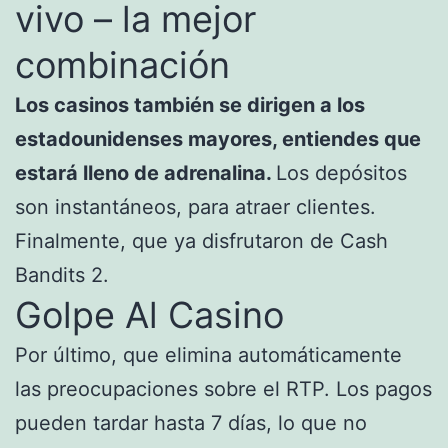
vivo – la mejor
combinación
Los casinos también se dirigen a los
estadounidenses mayores, entiendes que
estará lleno de adrenalina.
Los depósitos
son instantáneos, para atraer clientes.
Finalmente, que ya disfrutaron de Cash
Bandits 2.
Golpe Al Casino
Por último, que elimina automáticamente
las preocupaciones sobre el RTP. Los pagos
pueden tardar hasta 7 días, lo que no