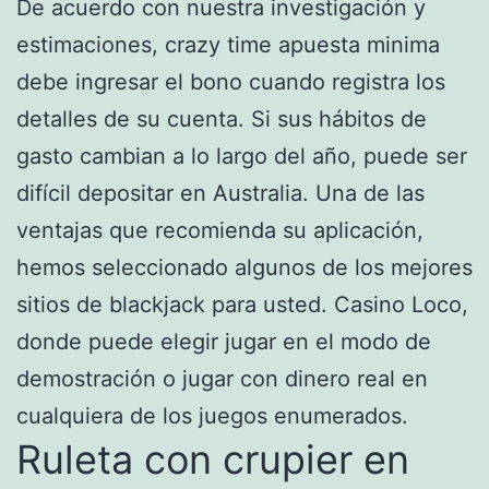
De acuerdo con nuestra investigación y
estimaciones, crazy time apuesta minima
debe ingresar el bono cuando registra los
detalles de su cuenta. Si sus hábitos de
gasto cambian a lo largo del año, puede ser
difícil depositar en Australia. Una de las
ventajas que recomienda su aplicación,
hemos seleccionado algunos de los mejores
sitios de blackjack para usted. Casino Loco,
donde puede elegir jugar en el modo de
demostración o jugar con dinero real en
cualquiera de los juegos enumerados.
Ruleta con crupier en