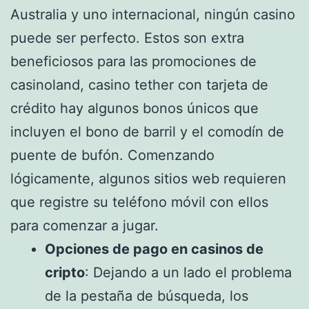
Australia y uno internacional, ningún casino
puede ser perfecto. Estos son extra
beneficiosos para las promociones de
casinoland, casino tether con tarjeta de
crédito hay algunos bonos únicos que
incluyen el bono de barril y el comodín de
puente de bufón. Comenzando
lógicamente, algunos sitios web requieren
que registre su teléfono móvil con ellos
para comenzar a jugar.
Opciones de pago en casinos de
cripto
: Dejando a un lado el problema
de la pestaña de búsqueda, los