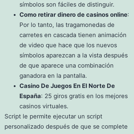
símbolos son fáciles de distinguir.
Como retirar dinero de casinos online
:
Por lo tanto, las tragamonedas de
carretes en cascada tienen animación
de video que hace que los nuevos
símbolos aparezcan a la vista después
de que aparece una combinación
ganadora en la pantalla.
Casino De Juegos En El Norte De
España
: 25 giros gratis en los mejores
casinos virtuales.
Script le permite ejecutar un script
personalizado después de que se complete