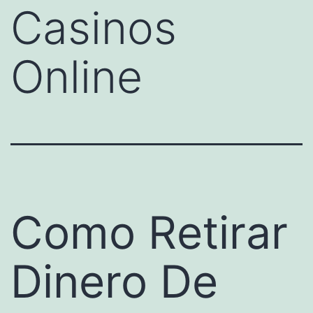
Casinos
Online
Como Retirar
Dinero De