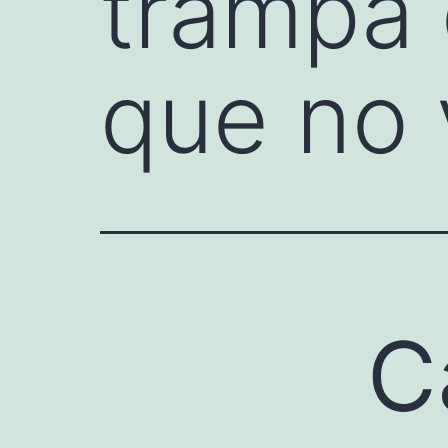
trampa 
que no 
C