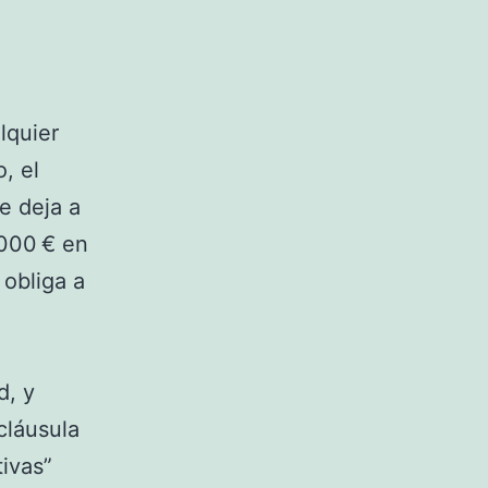
lquier
, el
e deja a
 000 € en
 obliga a
d, y
 cláusula
tivas”