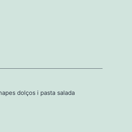
apes dolços i pasta salada