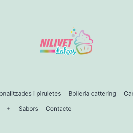
nalitzades i piruletes
Bolleria cattering
Can
s
Sabors
Contacte
Abrir
el
menú