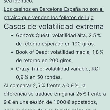
sea idéntico.
Los casinos en Barcelona España no son el
paraíso que venden los folletos de lujo
Casos de volatilidad extrema
Gonzo’s Quest: volatilidad alta, 2,5 %
de retorno esperado en 100 giros.
Book of Dead: volatilidad media, 1,8 %
de retorno en 200 giros.
Crazy Time: volatilidad variable, ROI
0,9 % en 50 rondas.
Al comparar 2,5 % frente a 0,9 %, la
diferencia se traduce en ganar 25 € frente a
9 € en una sesión de 1 000 € apostados,