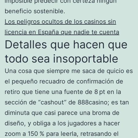
imposible predecir con certeza ningún
beneficio sostenible.
Los peligros ocultos de los casinos sin
licencia en España que nadie te cuenta
Detalles que hacen que
todo sea insoportable
Una cosa que siempre me saca de quicio es
el pequeño recuadro de confirmación de
retiro que tiene una fuente de 8 pt en la
sección de “cashout” de 888casino; es tan
diminuta que casi parece una broma de
diseño, y obliga a los jugadores a hacer
zoom a 150 % para leerla, retrasando el