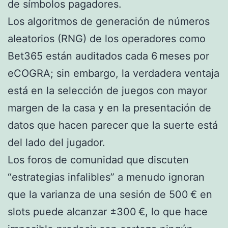
de símbolos pagadores.
Los algoritmos de generación de números
aleatorios (RNG) de los operadores como
Bet365 están auditados cada 6 meses por
eCOGRA; sin embargo, la verdadera ventaja
está en la selección de juegos con mayor
margen de la casa y en la presentación de
datos que hacen parecer que la suerte está
del lado del jugador.
Los foros de comunidad que discuten
“estrategias infalibles” a menudo ignoran
que la varianza de una sesión de 500 € en
slots puede alcanzar ±300 €, lo que hace