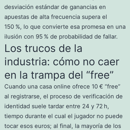
desviación estándar de ganancias en
apuestas de alta frecuencia supera el
150 %, lo que convierte esa promesa en una
ilusión con 95 % de probabilidad de fallar.
Los trucos de la
industria: cómo no caer
en la trampa del “free”
Cuando una casa online ofrece 10 € “free”
al registrarse, el proceso de verificación de
identidad suele tardar entre 24 y 72 h,
tiempo durante el cual el jugador no puede
tocar esos euros; al final, la mayoría de los