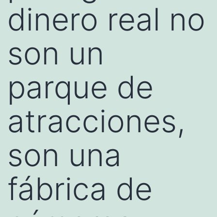
dinero real no
son un
parque de
atracciones,
son una
fábrica de