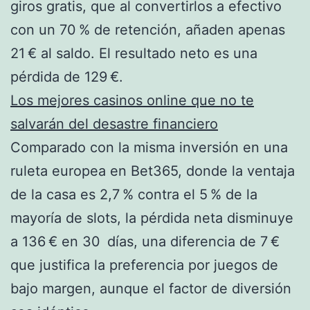
giros gratis, que al convertirlos a efectivo
con un 70 % de retención, añaden apenas
21 € al saldo. El resultado neto es una
pérdida de 129 €.
Los mejores casinos online que no te
salvarán del desastre financiero
Comparado con la misma inversión en una
ruleta europea en Bet365, donde la ventaja
de la casa es 2,7 % contra el 5 % de la
mayoría de slots, la pérdida neta disminuye
a 136 € en 30 días, una diferencia de 7 €
que justifica la preferencia por juegos de
bajo margen, aunque el factor de diversión