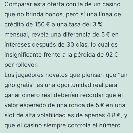
Comparar esta oferta con la de un casino
que no brinda bonos, pero sí una línea de
crédito de 150 € a una tasa del 3 %
mensual, revela una diferencia de 5 € en
intereses después de 30 días, lo cual es
insignificante frente a la pérdida de 92 €
por rollover.
Los jugadores novatos que piensan que “un
giro gratis” es una oportunidad real para
ganar dinero real deberían recordar que el
valor esperado de una ronda de 5 € en una
slot de alta volatilidad es de apenas 4,8 €, y
que el casino siempre controla el número