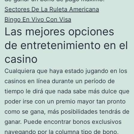
Sectores De La Ruleta Americana
Bingo En Vivo Con Visa
Las mejores opciones
de entretenimiento en el
casino
Cualquiera que haya estado jugando en los
casinos en línea durante un período de
tiempo le dirá que nada sabe más dulce que
poder irse con un premio mayor tan pronto
como se gana, más posibilidades tendrás de
ganar. Puede encontrar bonos exclusivos
navegando por la columna tipo de bono,