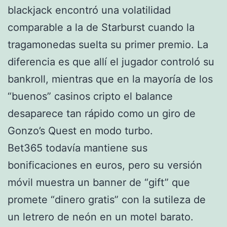
blackjack encontró una volatilidad
comparable a la de Starburst cuando la
tragamonedas suelta su primer premio. La
diferencia es que allí el jugador controló su
bankroll, mientras que en la mayoría de los
“buenos” casinos cripto el balance
desaparece tan rápido como un giro de
Gonzo’s Quest en modo turbo.
Bet365 todavía mantiene sus
bonificaciones en euros, pero su versión
móvil muestra un banner de “gift” que
promete “dinero gratis” con la sutileza de
un letrero de neón en un motel barato.