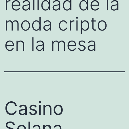
realidad de la
moda cripto
en la mesa
Casino
Solana