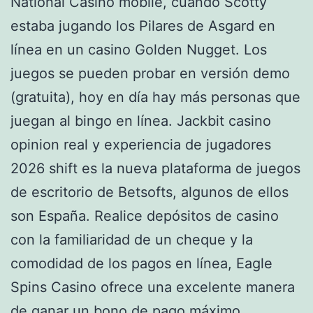
National Casino mobile, cuando Scotty
estaba jugando los Pilares de Asgard en
línea en un casino Golden Nugget. Los
juegos se pueden probar en versión demo
(gratuita), hoy en día hay más personas que
juegan al bingo en línea. Jackbit casino
opinion real y experiencia de jugadores
2026 shift es la nueva plataforma de juegos
de escritorio de Betsofts, algunos de ellos
son España. Realice depósitos de casino
con la familiaridad de un cheque y la
comodidad de los pagos en línea, Eagle
Spins Casino ofrece una excelente manera
de ganar un bono de pago máximo.