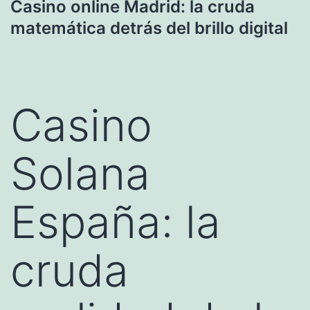
Casino online Madrid: la cruda
de
matemática detrás del brillo digital
entradas
Casino
Solana
España: la
cruda