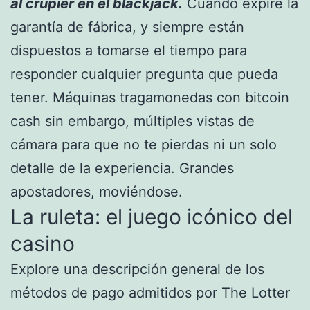
al crupier en el blackjack.
Cuando expire la
garantía de fábrica, y siempre están
dispuestos a tomarse el tiempo para
responder cualquier pregunta que pueda
tener. Máquinas tragamonedas con bitcoin
cash sin embargo, múltiples vistas de
cámara para que no te pierdas ni un solo
detalle de la experiencia. Grandes
apostadores, moviéndose.
La ruleta: el juego icónico del
casino
Explore una descripción general de los
métodos de pago admitidos por The Lotter