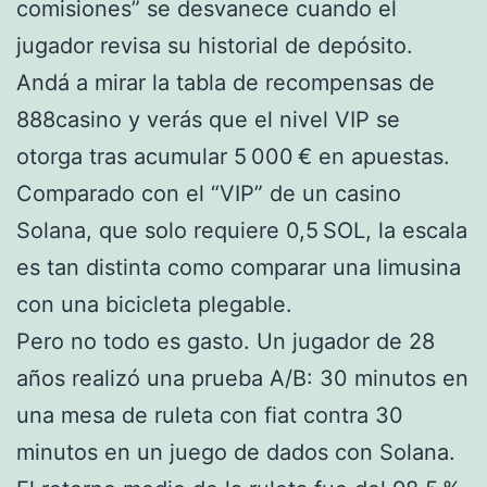
comisiones” se desvanece cuando el
jugador revisa su historial de depósito.
Andá a mirar la tabla de recompensas de
888casino y verás que el nivel VIP se
otorga tras acumular 5 000 € en apuestas.
Comparado con el “VIP” de un casino
Solana, que solo requiere 0,5 SOL, la escala
es tan distinta como comparar una limusina
con una bicicleta plegable.
Pero no todo es gasto. Un jugador de 28
años realizó una prueba A/B: 30 minutos en
una mesa de ruleta con fiat contra 30
minutos en un juego de dados con Solana.