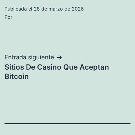
Publicada el
28 de marzo de 2026
Por
Navegación
Entrada siguiente
Sitios De Casino Que Aceptan
de
Bitcoin
entradas