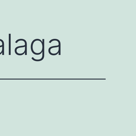
alaga