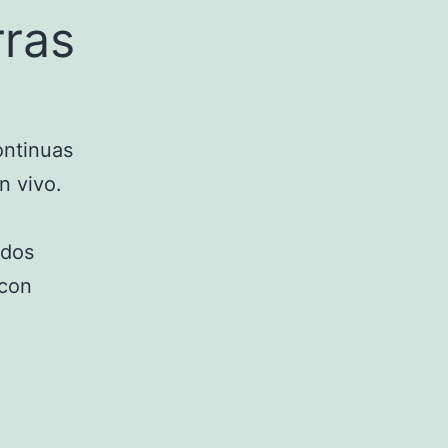
rras
ontinuas
n vivo.
idos
 con