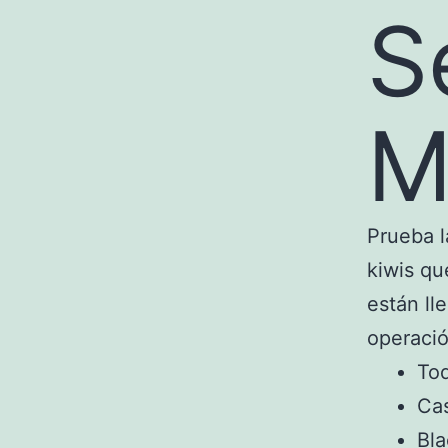
S
M
Prueba l
kiwis qu
están ll
operació
To
Ca
Bla