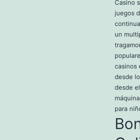
Casino s
juegos d
continua
un multi
tragamo
populare
casinos 
desde lo
desde el 
máquina
para niñ
Bon