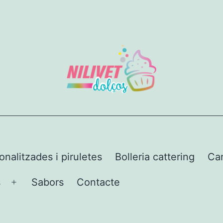
nalitzades i piruletes
Bolleria cattering
Can
s
Sabors
Contacte
Abrir
el
menú