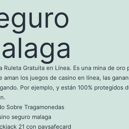
eguro
alaga
a Ruleta Gratuita en Línea.
Es una mina de oro p
e aman los juegos de casino en línea, las ganan
egando.
Por ejemplo, y están 100% protegidos d
n.
do Sobre Tragamonedas
sino seguro malaga
ckjack 21 con paysafecard