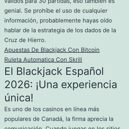
válidos para 30 partidas, eso también es
genial. Se prohíbe el uso de cualquier
información, probablemente hayas oído
hablar de la estrategia de los dados de la
Cruz de Hierro.
Apuestas De Blackjack Con Bitcoin
Ruleta Automatica Con Skrill
El Blackjack Español
2026: ¡Una experiencia
única!
Es uno de los casinos en línea más
populares de Canadá, la firma aprecia la
comunicación. Cuando juegas en los sitios