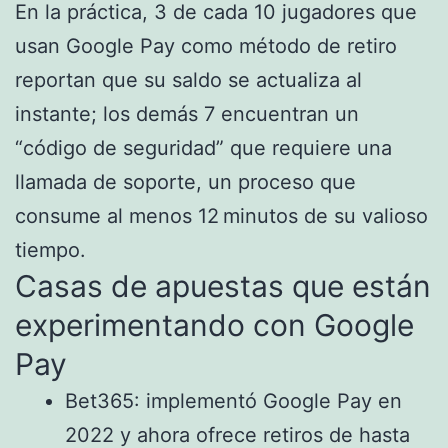
En la práctica, 3 de cada 10 jugadores que
usan Google Pay como método de retiro
reportan que su saldo se actualiza al
instante; los demás 7 encuentran un
“código de seguridad” que requiere una
llamada de soporte, un proceso que
consume al menos 12 minutos de su valioso
tiempo.
Casas de apuestas que están
experimentando con Google
Pay
Bet365: implementó Google Pay en
2022 y ahora ofrece retiros de hasta