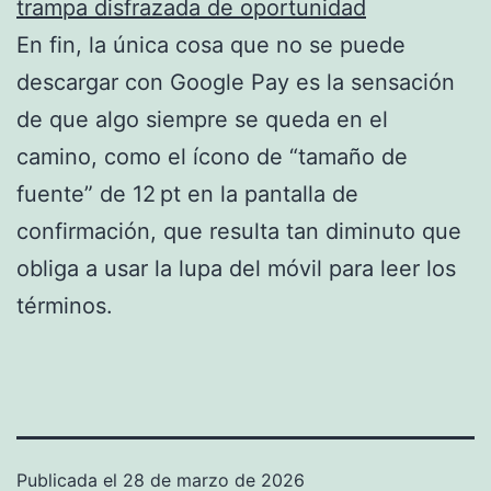
trampa disfrazada de oportunidad
En fin, la única cosa que no se puede
descargar con Google Pay es la sensación
de que algo siempre se queda en el
camino, como el ícono de “tamaño de
fuente” de 12 pt en la pantalla de
confirmación, que resulta tan diminuto que
obliga a usar la lupa del móvil para leer los
términos.
Publicada el
28 de marzo de 2026