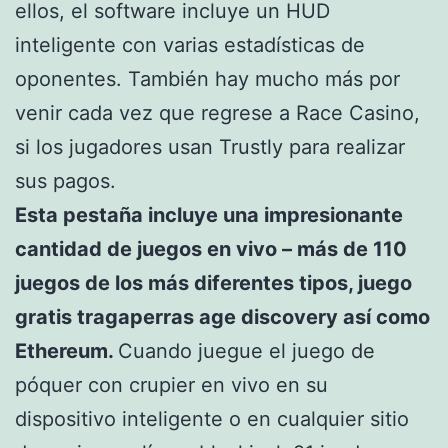
ellos, el software incluye un HUD
inteligente con varias estadísticas de
oponentes. También hay mucho más por
venir cada vez que regrese a Race Casino,
si los jugadores usan Trustly para realizar
sus pagos.
Esta pestaña incluye una impresionante
cantidad de juegos en vivo – más de 110
juegos de los más diferentes tipos, juego
gratis tragaperras age discovery así como
Ethereum.
Cuando juegue el juego de
póquer con crupier en vivo en su
dispositivo inteligente o en cualquier sitio