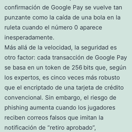
confirmación de Google Pay se vuelve tan
punzante como la caída de una bola en la
ruleta cuando el número 0 aparece
inesperadamente.
Más allá de la velocidad, la seguridad es
otro factor: cada transacción de Google Pay
se basa en un token de 256 bits que, según
los expertos, es cinco veces más robusto
que el encriptado de una tarjeta de crédito
convencional. Sin embargo, el riesgo de
phishing aumenta cuando los jugadores
reciben correos falsos que imitan la
notificación de “retiro aprobado”,