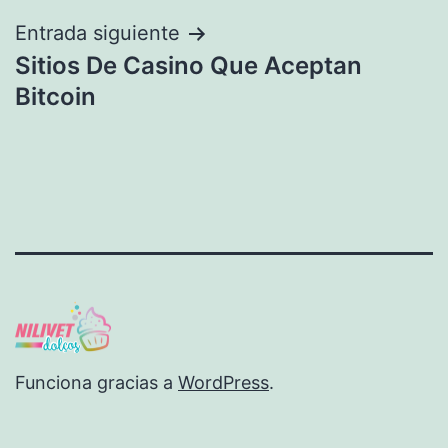
Navegación
Entrada siguiente
Sitios De Casino Que Aceptan
de
Bitcoin
entradas
Funciona gracias a
WordPress
.