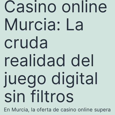
Casino online
Murcia: La
cruda
realidad del
juego digital
sin filtros
En Murcia, la oferta de casino online supera