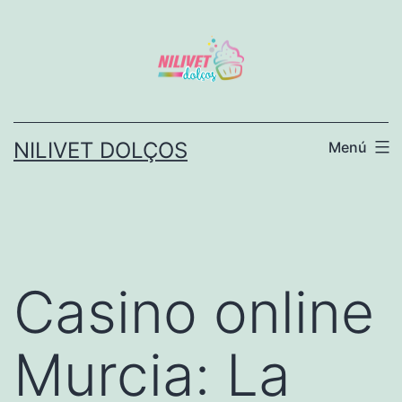
Saltar
al
contenido
NILIVET DOLÇOS
Menú
Casino online
Murcia: La