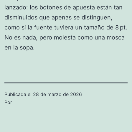
lanzado: los botones de apuesta están tan
disminuidos que apenas se distinguen,
como si la fuente tuviera un tamaño de 8 pt.
No es nada, pero molesta como una mosca
en la sopa.
Publicada el
28 de marzo de 2026
Por