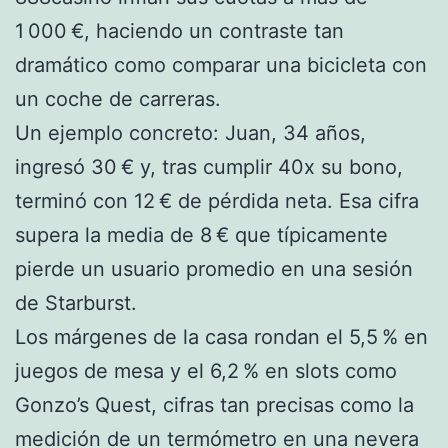
1 000 €, haciendo un contraste tan
dramático como comparar una bicicleta con
un coche de carreras.
Un ejemplo concreto: Juan, 34 años,
ingresó 30 € y, tras cumplir 40x su bono,
terminó con 12 € de pérdida neta. Esa cifra
supera la media de 8 € que típicamente
pierde un usuario promedio en una sesión
de Starburst.
Los márgenes de la casa rondan el 5,5 % en
juegos de mesa y el 6,2 % en slots como
Gonzo’s Quest, cifras tan precisas como la
medición de un termómetro en una nevera