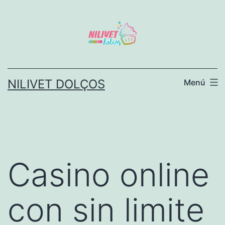
Saltar
al
contenido
NILIVET DOLÇOS
Menú
Casino online
con sin limite