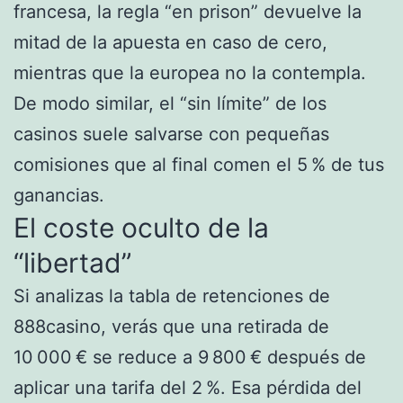
francesa, la regla “en prison” devuelve la
mitad de la apuesta en caso de cero,
mientras que la europea no la contempla.
De modo similar, el “sin límite” de los
casinos suele salvarse con pequeñas
comisiones que al final comen el 5 % de tus
ganancias.
El coste oculto de la
“libertad”
Si analizas la tabla de retenciones de
888casino, verás que una retirada de
10 000 € se reduce a 9 800 € después de
aplicar una tarifa del 2 %. Esa pérdida del