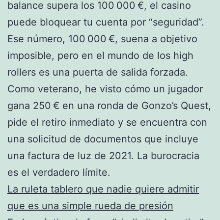
balance supera los 100 000 €, el casino
puede bloquear tu cuenta por “seguridad”.
Ese número, 100 000 €, suena a objetivo
imposible, pero en el mundo de los high
rollers es una puerta de salida forzada.
Como veterano, he visto cómo un jugador
gana 250 € en una ronda de Gonzo’s Quest,
pide el retiro inmediato y se encuentra con
una solicitud de documentos que incluye
una factura de luz de 2021. La burocracia
es el verdadero límite.
La ruleta tablero que nadie quiere admitir
que es una simple rueda de presión