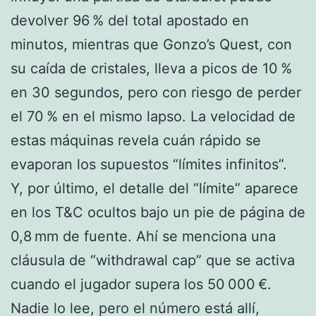
devolver 96 % del total apostado en
minutos, mientras que Gonzo’s Quest, con
su caída de cristales, lleva a picos de 10 %
en 30 segundos, pero con riesgo de perder
el 70 % en el mismo lapso. La velocidad de
estas máquinas revela cuán rápido se
evaporan los supuestos “límites infinitos”.
Y, por último, el detalle del “límite” aparece
en los T&C ocultos bajo un pie de página de
0,8 mm de fuente. Ahí se menciona una
cláusula de “withdrawal cap” que se activa
cuando el jugador supera los 50 000 €.
Nadie lo lee, pero el número está allí,