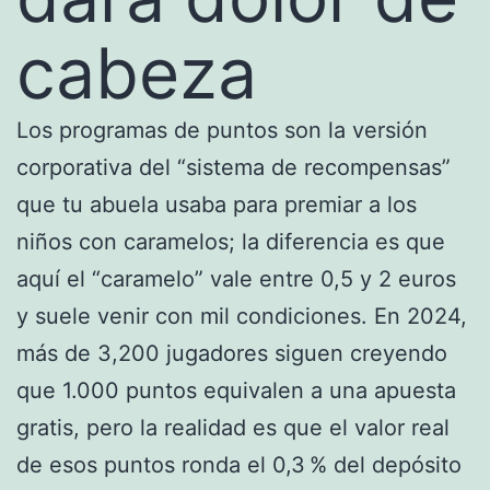
cabeza
Los programas de puntos son la versión
corporativa del “sistema de recompensas”
que tu abuela usaba para premiar a los
niños con caramelos; la diferencia es que
aquí el “caramelo” vale entre 0,5 y 2 euros
y suele venir con mil condiciones. En 2024,
más de 3,200 jugadores siguen creyendo
que 1.000 puntos equivalen a una apuesta
gratis, pero la realidad es que el valor real
de esos puntos ronda el 0,3 % del depósito