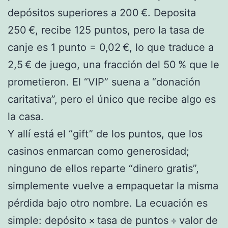
depósitos superiores a 200 €. Deposita
250 €, recibe 125 puntos, pero la tasa de
canje es 1 punto = 0,02 €, lo que traduce a
2,5 € de juego, una fracción del 50 % que le
prometieron. El “VIP” suena a “donación
caritativa”, pero el único que recibe algo es
la casa.
Y allí está el “gift” de los puntos, que los
casinos enmarcan como generosidad;
ninguno de ellos reparte “dinero gratis”,
simplemente vuelve a empaquetar la misma
pérdida bajo otro nombre. La ecuación es
simple: depósito × tasa de puntos ÷ valor de