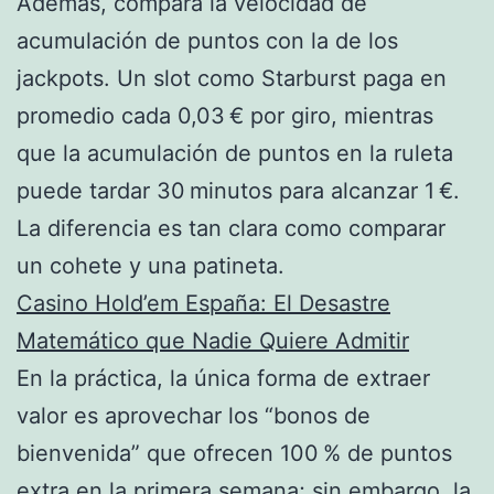
Además, compara la velocidad de
acumulación de puntos con la de los
jackpots. Un slot como Starburst paga en
promedio cada 0,03 € por giro, mientras
que la acumulación de puntos en la ruleta
puede tardar 30 minutos para alcanzar 1 €.
La diferencia es tan clara como comparar
un cohete y una patineta.
Casino Hold’em España: El Desastre
Matemático que Nadie Quiere Admitir
En la práctica, la única forma de extraer
valor es aprovechar los “bonos de
bienvenida” que ofrecen 100 % de puntos
extra en la primera semana; sin embargo, la