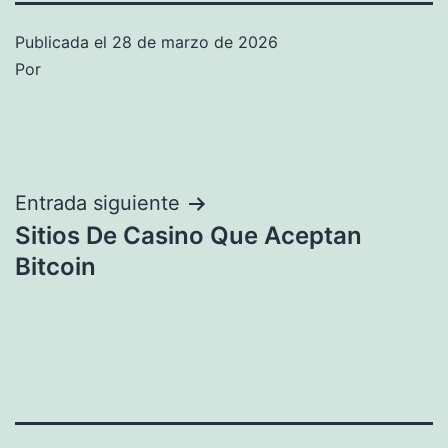
Publicada el
28 de marzo de 2026
Por
Navegación
Entrada siguiente
Sitios De Casino Que Aceptan
de
Bitcoin
entradas