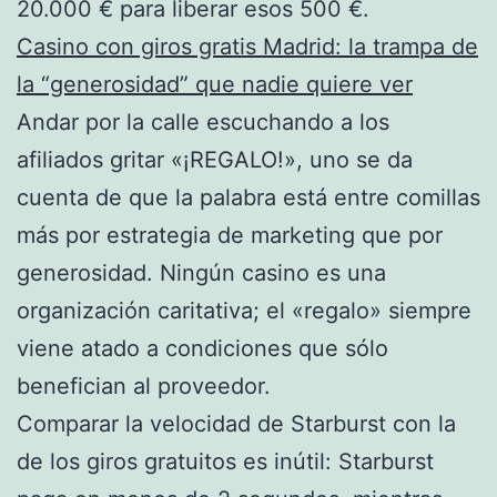
20.000 € para liberar esos 500 €.
Casino con giros gratis Madrid: la trampa de
la “generosidad” que nadie quiere ver
Andar por la calle escuchando a los
afiliados gritar «¡REGALO!», uno se da
cuenta de que la palabra está entre comillas
más por estrategia de marketing que por
generosidad. Ningún casino es una
organización caritativa; el «regalo» siempre
viene atado a condiciones que sólo
benefician al proveedor.
Comparar la velocidad de Starburst con la
de los giros gratuitos es inútil: Starburst