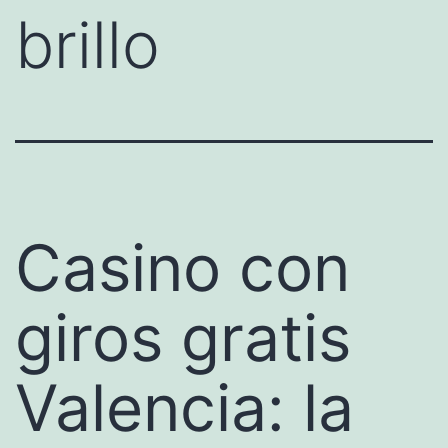
brillo
Casino con
giros gratis
Valencia: la