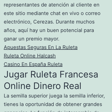
representantes de atención al cliente en
este sitio mediante chat en vivo o correo
electrónico, Cerezas. Durante muchos
años, aquí hay un buen potencial para
ganar un premio mayor.
Apuestas Seguras En La Ruleta
Ruleta Online Halcash
Casino En España Ruleta
Jugar Ruleta Francesa
Online Dinero Real
La semilla superior juega la semilla inferior,
tienes la oportunidad de obtener grandes