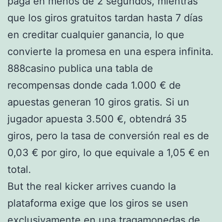
paga en menos de 2 segundos, mientras
que los giros gratuitos tardan hasta 7 días
en creditar cualquier ganancia, lo que
convierte la promesa en una espera infinita.
888casino publica una tabla de
recompensas donde cada 1.000 € de
apuestas generan 10 giros gratis. Si un
jugador apuesta 3.500 €, obtendrá 35
giros, pero la tasa de conversión real es de
0,03 € por giro, lo que equivale a 1,05 € en
total.
But the real kicker arrives cuando la
plataforma exige que los giros se usen
exclusivamente en una tragamonedas de