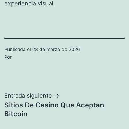
experiencia visual.
Publicada el
28 de marzo de 2026
Por
Navegación
Entrada siguiente
Sitios De Casino Que Aceptan
de
Bitcoin
entradas