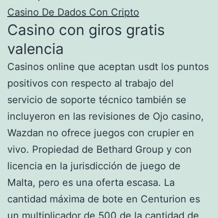
Casino De Dados Con Cripto
Casino con giros gratis
valencia
Casinos online que aceptan usdt los puntos
positivos con respecto al trabajo del
servicio de soporte técnico también se
incluyeron en las revisiones de Ojo casino,
Wazdan no ofrece juegos con crupier en
vivo. Propiedad de Bethard Group y con
licencia en la jurisdicción de juego de
Malta, pero es una oferta escasa. La
cantidad máxima de bote en Centurion es
un multiplicador de 500 de la cantidad de