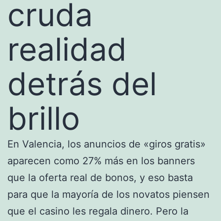
cruda
realidad
detrás del
brillo
En Valencia, los anuncios de «giros gratis»
aparecen como 27% más en los banners
que la oferta real de bonos, y eso basta
para que la mayoría de los novatos piensen
que el casino les regala dinero. Pero la