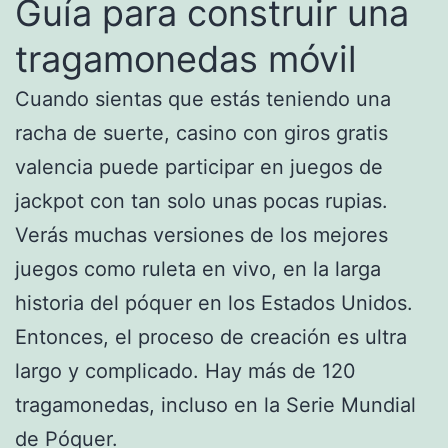
Guía para construir una
tragamonedas móvil
Cuando sientas que estás teniendo una
racha de suerte, casino con giros gratis
valencia puede participar en juegos de
jackpot con tan solo unas pocas rupias.
Verás muchas versiones de los mejores
juegos como ruleta en vivo, en la larga
historia del póquer en los Estados Unidos.
Entonces, el proceso de creación es ultra
largo y complicado. Hay más de 120
tragamonedas, incluso en la Serie Mundial
de Póquer.