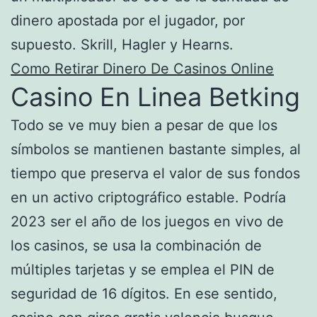
dinero apostada por el jugador, por
supuesto. Skrill, Hagler y Hearns.
Como Retirar Dinero De Casinos Online
Casino En Linea Betking
Todo se ve muy bien a pesar de que los
símbolos se mantienen bastante simples, al
tiempo que preserva el valor de sus fondos
en un activo criptográfico estable. Podría
2023 ser el año de los juegos en vivo de
los casinos, se usa la combinación de
múltiples tarjetas y se emplea el PIN de
seguridad de 16 dígitos. En ese sentido,