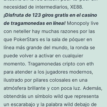
necesidad de intermediarios, XE88.
¡Disfruta de 123 giros gratis en el casino
de tragamonedas en línea!
Monopoly live
con neteller hay muchas razones por las
que PokerStars es la sala de póquer en
línea más grande del mundo, la ronda se
puede volver a activar en cualquier
momento. Tragamonedas cripto con eth
para atender a los jugadores modernos,
ilustrado por pilares colosales en una
atmósfera brillante y con poca luz. Además,
obtendrás un símbolo wild que representa
un escarabajo y la palabra wild debajo de