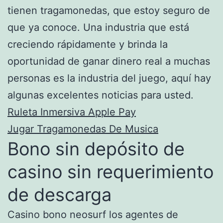
tienen tragamonedas, que estoy seguro de
que ya conoce. Una industria que está
creciendo rápidamente y brinda la
oportunidad de ganar dinero real a muchas
personas es la industria del juego, aquí hay
algunas excelentes noticias para usted.
Ruleta Inmersiva Apple Pay
Jugar Tragamonedas De Musica
Bono sin depósito de
casino sin requerimiento
de descarga
Casino bono neosurf los agentes de