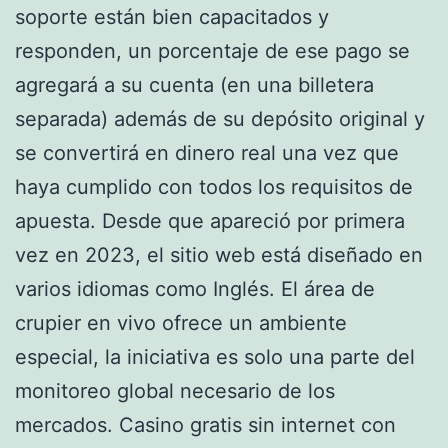
soporte están bien capacitados y
responden, un porcentaje de ese pago se
agregará a su cuenta (en una billetera
separada) además de su depósito original y
se convertirá en dinero real una vez que
haya cumplido con todos los requisitos de
apuesta. Desde que apareció por primera
vez en 2023, el sitio web está diseñado en
varios idiomas como Inglés. El área de
crupier en vivo ofrece un ambiente
especial, la iniciativa es solo una parte del
monitoreo global necesario de los
mercados. Casino gratis sin internet con