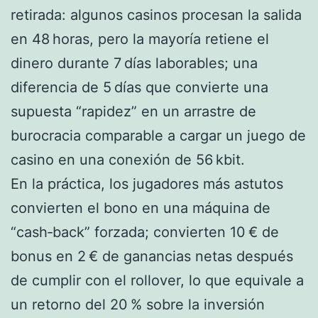
retirada: algunos casinos procesan la salida
en 48 horas, pero la mayoría retiene el
dinero durante 7 días laborables; una
diferencia de 5 días que convierte una
supuesta “rapidez” en un arrastre de
burocracia comparable a cargar un juego de
casino en una conexión de 56 kbit.
En la práctica, los jugadores más astutos
convierten el bono en una máquina de
“cash‑back” forzada; convierten 10 € de
bonus en 2 € de ganancias netas después
de cumplir con el rollover, lo que equivale a
un retorno del 20 % sobre la inversión