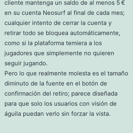
cliente mantenga un saldo de al menos 5 €
en su cuenta Neosurf al final de cada mes;
cualquier intento de cerrar la cuenta y
retirar todo se bloquea automáticamente,
como si la plataforma temiera a los
jugadores que simplemente no quieren
seguir jugando.
Pero lo que realmente molesta es el tamaño
diminuto de la fuente en el botón de
confirmación del retiro; parece diseñada
para que solo los usuarios con visión de
águila puedan verlo sin forzar la vista.