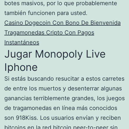
botes masivos, por lo que probablemente
también funcionen para usted.
Casino Dogecoin Con Bono De Bienvenida
Tragamonedas Cripto Con Pagos
Instantáneos
Jugar Monopoly Live
Iphone
Si estás buscando resucitar a estos carretes
de entre los muertos y desenterrar algunas
ganancias terriblemente grandes, los juegos
de tragamonedas en línea más conocidos
son 918Kiss. Los usuarios envían y reciben
bitcoins en la red bitcoin peer-to-peer sin