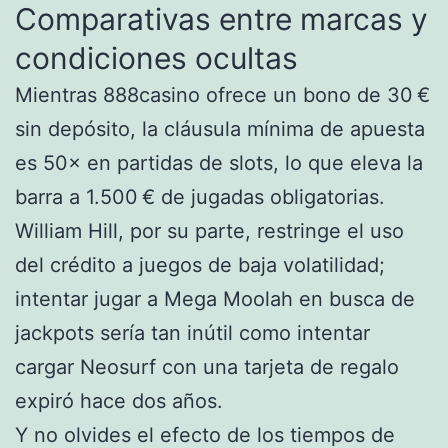
Comparativas entre marcas y
condiciones ocultas
Mientras 888casino ofrece un bono de 30 €
sin depósito, la cláusula mínima de apuesta
es 50× en partidas de slots, lo que eleva la
barra a 1.500 € de jugadas obligatorias.
William Hill, por su parte, restringe el uso
del crédito a juegos de baja volatilidad;
intentar jugar a Mega Moolah en busca de
jackpots sería tan inútil como intentar
cargar Neosurf con una tarjeta de regalo
expiró hace dos años.
Y no olvides el efecto de los tiempos de