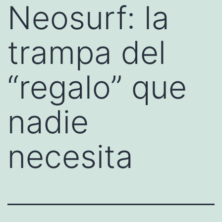
Neosurf: la
trampa del
“regalo” que
nadie
necesita