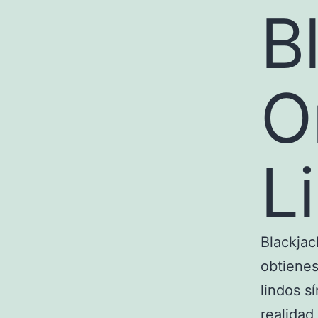
B
O
L
Blackjac
obtienes
lindos s
realidad,