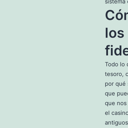
sistema 
Cóm
los
fid
Todo lo 
tesoro, 
por qué 
que pued
que nos 
el casin
antiguos