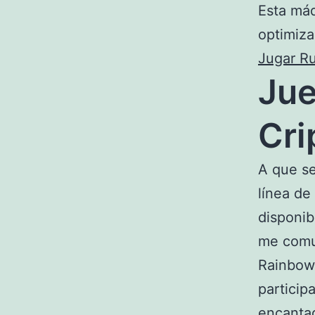
Esta máq
optimiza
Jugar Ru
Jue
Cri
A que se
línea de
disponib
me comun
RainbowS
particip
encantad