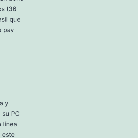
os (36
asil que
e pay
a y
n su PC
 línea
n este