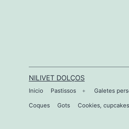
Saltar
al
contenido
NILIVET DOLÇOS
Inicio
Pastissos
Galetes perso
Abrir
el
Coques
Gots
Cookies, cupcake
menú