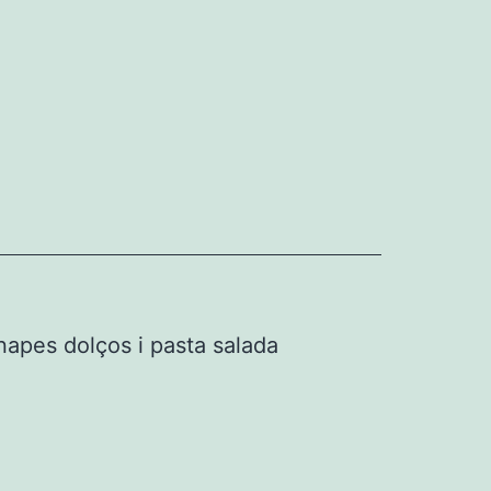
apes dolços i pasta salada