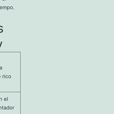
iempo.
s
y
a
 rico
n el
ntador