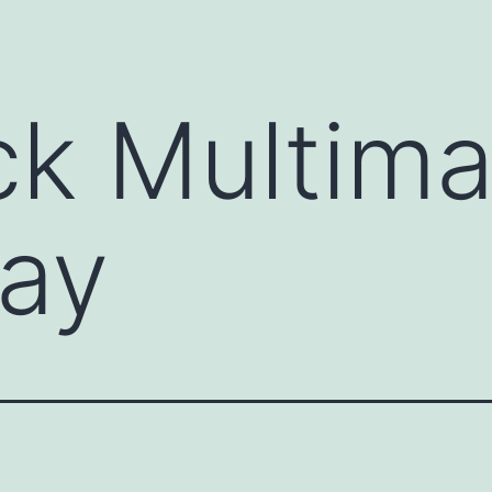
ck Multim
ay