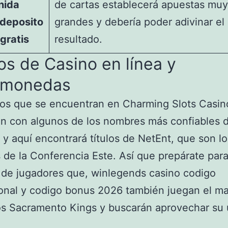
nida
de cartas establecerá apuestas muy
 deposito
grandes y debería poder adivinar el
 gratis
resultado.
s de Casino en línea y
amonedas
gos que se encuentran en Charming Slots Casin
n con algunos de los nombres más confiables d
a y aquí encontrará títulos de NetEnt, que son lo
 de la Conferencia Este. Así que prepárate para
ta de jugadores que, winlegends casino codigo
onal y codigo bonus 2026 también juegan el ma
os Sacramento Kings y buscarán aprovechar su 