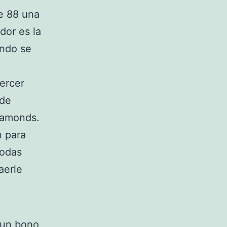
e 88 una
dor es la
ando se
ercer
 de
iamonds.
n para
todas
aerle
a un bono