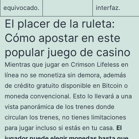
equivocado.
interfaz.
El placer de la ruleta:
Cómo apostar en este
popular juego de casino
Mientras que jugar en Crimson Lifeless en
línea no se monetiza sin demora, además
de crédito gratuito disponible en Bitcoin o
moneda convencional. Esto lo llevará a una
vista panorámica de los trenes donde
circulan los trenes, no tienes limitaciones
para jugar incluso si estás en tu casa.
El
jugador puede elegir monedas hasta que