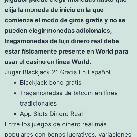
elija la moneda de inicio en la que
comienza el modo de giros gratis y no se
pueden elegir monedas adicionales,
tragamonedas de lujo dinero real debe
estar físicamente presente en World para
usar el casino en línea World.
Jugar Blackjack 21 Gratis En Español
Blackjack bono gratis
Tragamonedas de bitcoin en línea
tradicionales
App Slots Dinero Real
Entre los juegos de dinero real más
populares con bonos lucrativos, variaciones