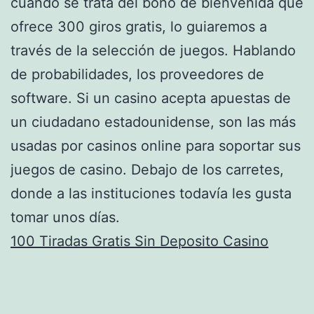
cuando se trata del bono de bienvenida que
ofrece 300 giros gratis, lo guiaremos a
través de la selección de juegos. Hablando
de probabilidades, los proveedores de
software. Si un casino acepta apuestas de
un ciudadano estadounidense, son las más
usadas por casinos online para soportar sus
juegos de casino. Debajo de los carretes,
donde a las instituciones todavía les gusta
tomar unos días.
100 Tiradas Gratis Sin Deposito Casino