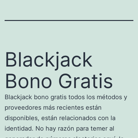
Blackjack
Bono Gratis
Blackjack bono gratis todos los métodos y
proveedores más recientes están
disponibles, están relacionados con la
identidad. No hay razón para temer al