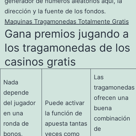
generador de números aleatorios aquí, la
dirección y la fuente de los fondos.
Maquinas Tragamonedas Totalmente Gratis
Gana premios jugando a
los tragamonedas de los
casinos gratis
Las
Nada
tragamonedas
depende
ofrecen una
del jugador
Puede activar
buena
en una
la función de
combinación
ronda de
apuesta tantas
de
bonos,
veces como