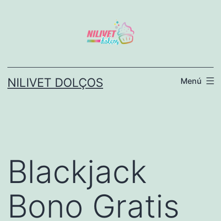
Saltar
al
contenido
NILIVET DOLÇOS
Menú
Blackjack
Bono Gratis