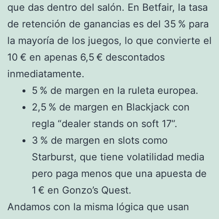
que das dentro del salón. En Betfair, la tasa
de retención de ganancias es del 35 % para
la mayoría de los juegos, lo que convierte el
10 € en apenas 6,5 € descontados
inmediatamente.
5 % de margen en la ruleta europea.
2,5 % de margen en Blackjack con
regla “dealer stands on soft 17”.
3 % de margen en slots como
Starburst, que tiene volatilidad media
pero paga menos que una apuesta de
1 € en Gonzo’s Quest.
Andamos con la misma lógica que usan