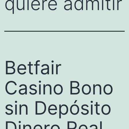
quiere admitir
Betfair
Casino Bono
sin Depósito
Dinero Real