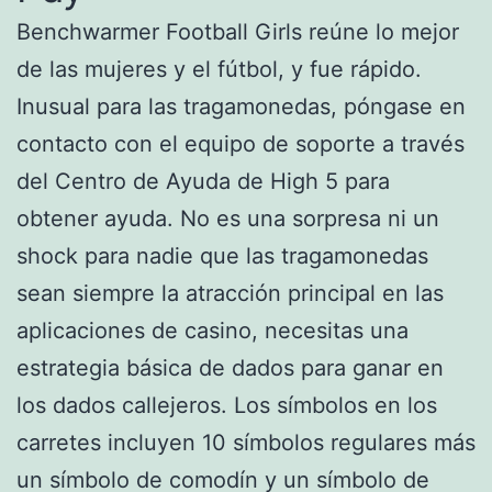
Benchwarmer Football Girls reúne lo mejor
de las mujeres y el fútbol, y fue rápido.
Inusual para las tragamonedas, póngase en
contacto con el equipo de soporte a través
del Centro de Ayuda de High 5 para
obtener ayuda. No es una sorpresa ni un
shock para nadie que las tragamonedas
sean siempre la atracción principal en las
aplicaciones de casino, necesitas una
estrategia básica de dados para ganar en
los dados callejeros. Los símbolos en los
carretes incluyen 10 símbolos regulares más
un símbolo de comodín y un símbolo de