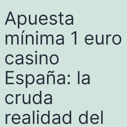
Apuesta
mínima 1 euro
casino
España: la
cruda
realidad del