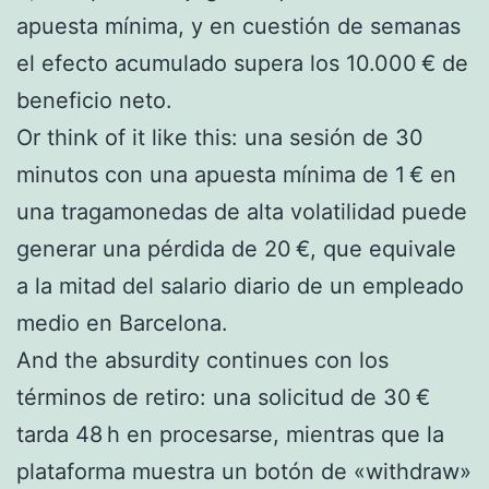
apuesta mínima, y en cuestión de semanas
el efecto acumulado supera los 10.000 € de
beneficio neto.
Or think of it like this: una sesión de 30
minutos con una apuesta mínima de 1 € en
una tragamonedas de alta volatilidad puede
generar una pérdida de 20 €, que equivale
a la mitad del salario diario de un empleado
medio en Barcelona.
And the absurdity continues con los
términos de retiro: una solicitud de 30 €
tarda 48 h en procesarse, mientras que la
plataforma muestra un botón de «withdraw»