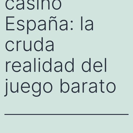
casino
España: la
cruda
realidad del
juego barato