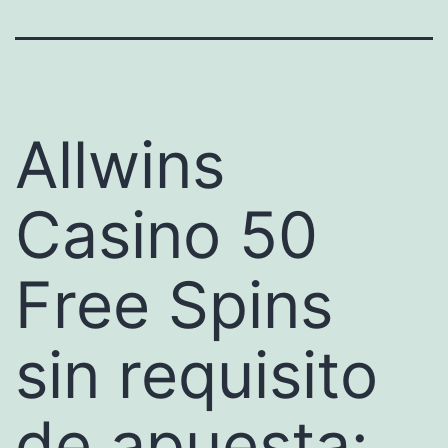
Allwins
Casino 50
Free Spins
sin requisito
de apuesta: