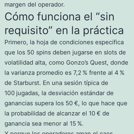
margen del operador.
Cómo funciona el “sin
requisito” en la práctica
Primero, la hoja de condiciones especifica
que los 50 spins deben jugarse en slots de
volatilidad alta, como Gonzo’s Quest, donde
la varianza promedio es 7,2 % frente al 4 %
de Starburst. En una sesión típica de
100 jugadas, la desviación estándar de
ganancias supera los 50 €, lo que hace que
la probabilidad de alcanzar el 10 € de
ganancia sea menor al 15 %.
Y porque los operadores aman el caos,