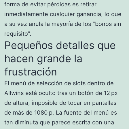
forma de evitar pérdidas es retirar
inmediatamente cualquier ganancia, lo que
a su vez anula la mayoría de los “bonos sin
requisito”.
Pequeños detalles que
hacen grande la
frustración
El menú de selección de slots dentro de
Allwins está oculto tras un botón de 12 px
de altura, imposible de tocar en pantallas
de más de 1080 p. La fuente del menú es
tan diminuta que parece escrita con una