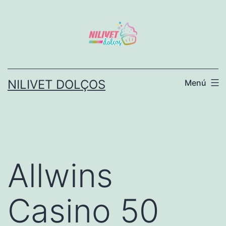
Saltar
al
contenido
NILIVET DOLÇOS
Menú
Allwins
Casino 50