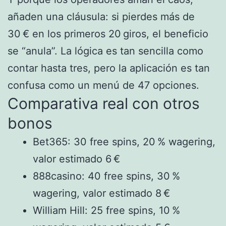
añaden una cláusula: si pierdes más de
30 € en los primeros 20 giros, el beneficio
se “anula”. La lógica es tan sencilla como
contar hasta tres, pero la aplicación es tan
confusa como un menú de 47 opciones.
Comparativa real con otros
bonos
Bet365: 30 free spins, 20 % wagering,
valor estimado 6 €
888casino: 40 free spins, 30 %
wagering, valor estimado 8 €
William Hill: 25 free spins, 10 %