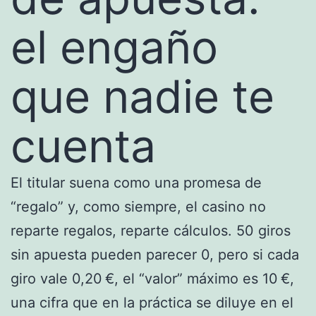
el engaño
que nadie te
cuenta
El titular suena como una promesa de
“regalo” y, como siempre, el casino no
reparte regalos, reparte cálculos. 50 giros
sin apuesta pueden parecer 0, pero si cada
giro vale 0,20 €, el “valor” máximo es 10 €,
una cifra que en la práctica se diluye en el