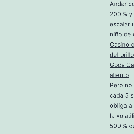
Andar co
200 % y 
escalar 
niño de 
Casino o
del brillo
Gods Cas
aliento
Pero no 
cada 5 s
obliga a
la volat
500 % qu