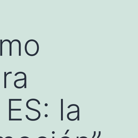
omo
ra
ES: la