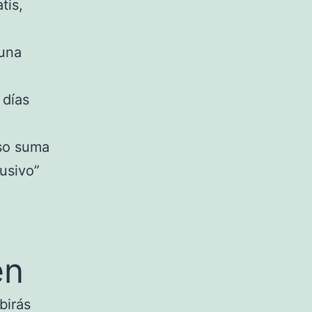
tis,
 una
 días
aso suma
usivo”
en
birás