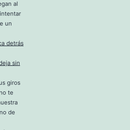
egan al
intentar
de un
ca detrás
deja sin
us giros
no te
muestra
rno de