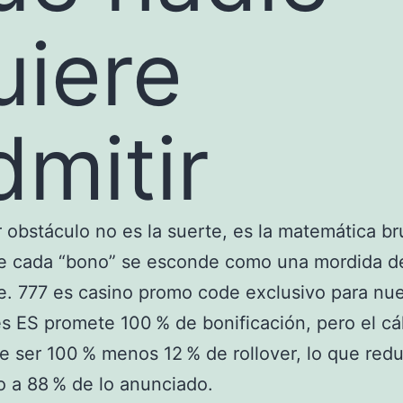
uiere
dmitir
r obstáculo no es la suerte, es la matemática br
de cada “bono” se esconde como una mordida d
e. 777 es casino promo code exclusivo para nu
s ES promete 100 % de bonificación, pero el cá
le ser 100 % menos 12 % de rollover, lo que redu
o a 88 % de lo anunciado.