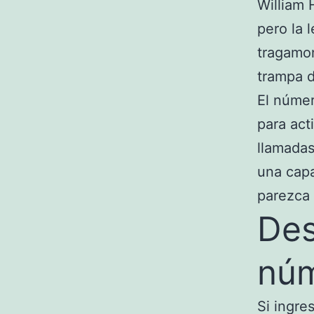
William H
pero la 
tragamo
trampa d
El númer
para acti
llamadas
una capa
parezca 
Des
núm
Si ingre