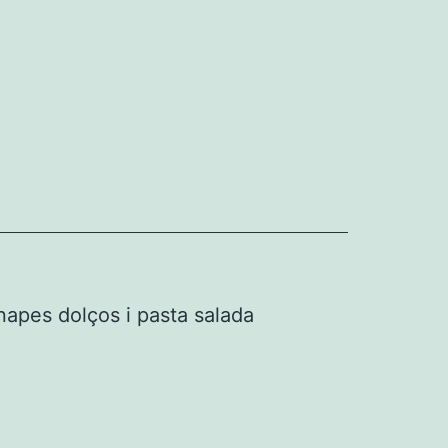
apes dolços i pasta salada