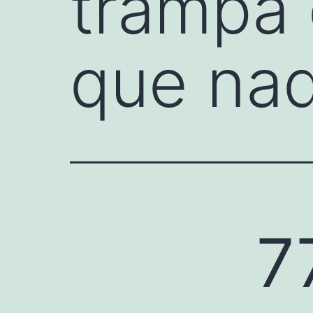
trampa 
que nad
7