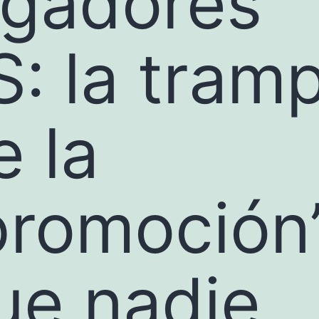
ugadores
S: la tram
e la
promoción
ue nadie