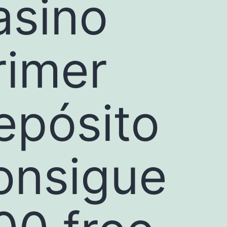
asino
rimer
epósito
onsigue