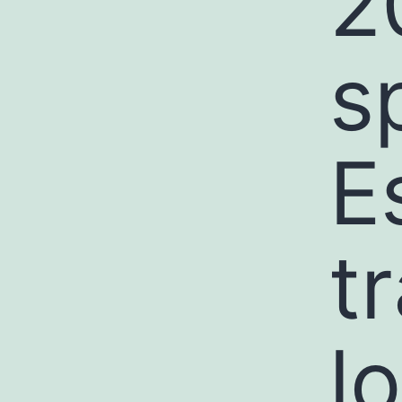
2
s
E
t
l