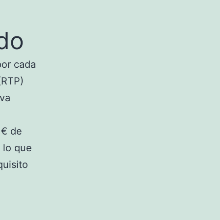
do
por cada
 (RTP)
iva
 € de
 lo que
quisito