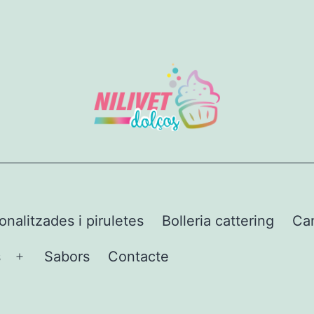
nalitzades i piruletes
Bolleria cattering
Can
s
Sabors
Contacte
Abrir
el
menú