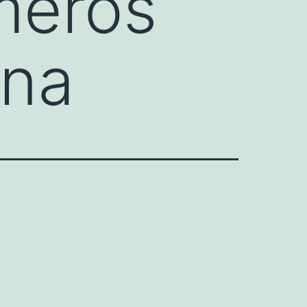
meros
ona