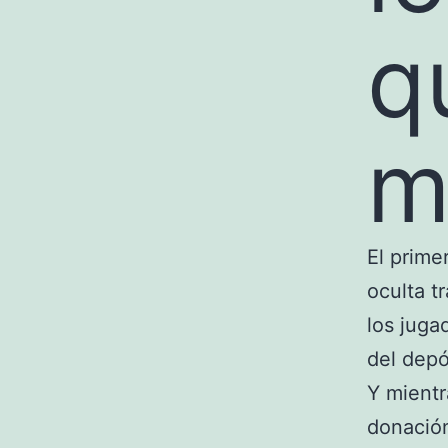
q
m
El prime
oculta t
los juga
del depó
Y mientr
donación